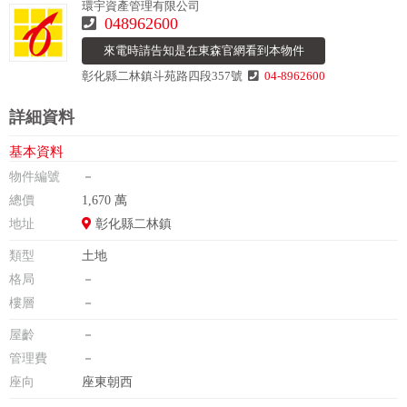
環宇資產管理有限公司
048962600
來電時請告知是在東森官網看到本物件
彰化縣二林鎮斗苑路四段357號
04-8962600
詳細資料
基本資料
物件編號
－
總價
1,670 萬
地址
彰化縣二林鎮
類型
土地
格局
－
樓層
－
屋齡
－
管理費
－
座向
座東朝西