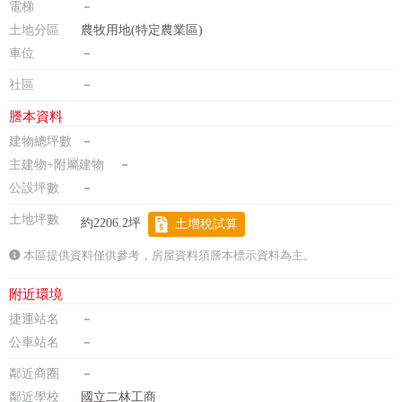
電梯
－
土地分區
農牧用地(特定農業區)
車位
－
社區
－
謄本資料
建物總坪數
－
主建物+附屬建物
－
公設坪數
－
土地坪數
約2206.2坪
土增稅試算
本區提供資料僅供參考，房屋資料須謄本標示資料為主。
附近環境
捷運站名
－
公車站名
－
鄰近商圈
－
鄰近學校
國立二林工商