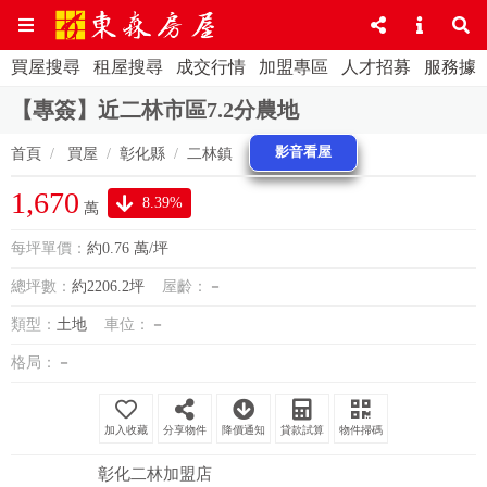
買屋搜尋
租屋搜尋
成交行情
加盟專區
人才招募
服務據
【專簽】近二林市區7.2分農地
影音看屋
首頁
買屋
彰化縣
二林鎮
1,670
8.39%
萬
每坪單價：
約0.76 萬/坪
總坪數：
約2206.2坪
屋齡：
－
類型：
土地
車位：
－
格局：
－
分享物件
降價通知
貸款試算
物件掃碼
彰化二林加盟店