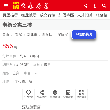
買屋搜尋
租屋搜尋
成交行情
加盟專區
人才招募
服務據
老街公寓三樓
AI變換裝潢
首頁
買屋
新北市
深坑區
深坑街
856
萬
每坪單價：
約32.53 萬/坪
總坪數：
約26.3坪
屋齡：
45年
類型：
公寓
車位：
－
格局：
3房/ 2廳/ 1衛
分享物件
降價通知
貸款試算
物件掃碼
深坑加盟店