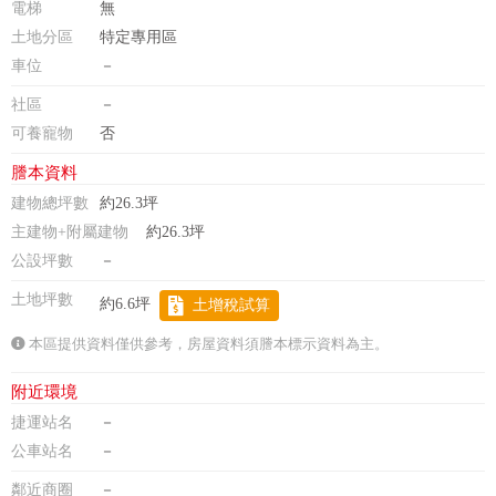
電梯
無
土地分區
特定專用區
車位
－
社區
－
可養寵物
否
謄本資料
建物總坪數
約26.3坪
主建物+附屬建物
約26.3坪
公設坪數
－
土地坪數
約6.6坪
土增稅試算
本區提供資料僅供參考，房屋資料須謄本標示資料為主。
附近環境
捷運站名
－
公車站名
－
鄰近商圈
－