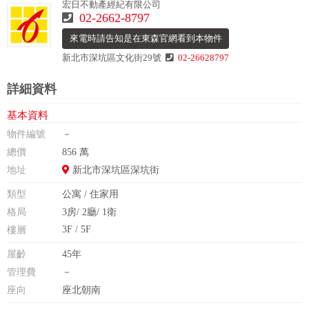
宏日不動產經紀有限公司
02-2662-8797
來電時請告知是在東森官網看到本物件
新北市深坑區文化街29號
02-26628797
詳細資料
基本資料
物件編號
－
總價
856 萬
地址
新北市深坑區深坑街
類型
公寓 / 住家用
格局
3房/ 2廳/ 1衛
3F / 5F
樓層
屋齡
45年
管理費
－
座向
座北朝南