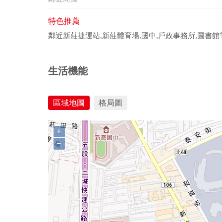
特色推薦
鄰近新莊捷運站,新莊體育場,國中,戶政事務所,圖書館
生活機能
區域地圖
格局圖
+
−