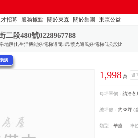
人才招募
服務據點
關於東森
關於集團
東森公益
480號0228967788
等/地段佳,生活機能好/電梯邊間3房/蔡光通風好/電梯低公設比
換裝潢
1,998
含
萬
每坪單價：
請洽各
總坪數：
約38坪 (
類型：
華廈
車