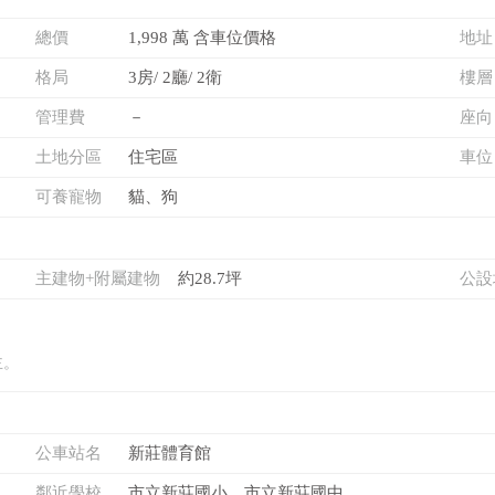
總價
1,998 萬 含車位價格
地址
格局
3房/ 2廳/ 2衛
樓層
管理費
－
座向
土地分區
住宅區
車位
可養寵物
貓、狗
主建物+附屬建物
約28.7坪
公設
主。
公車站名
新莊體育館
鄰近學校
市立新莊國小、市立新莊國中