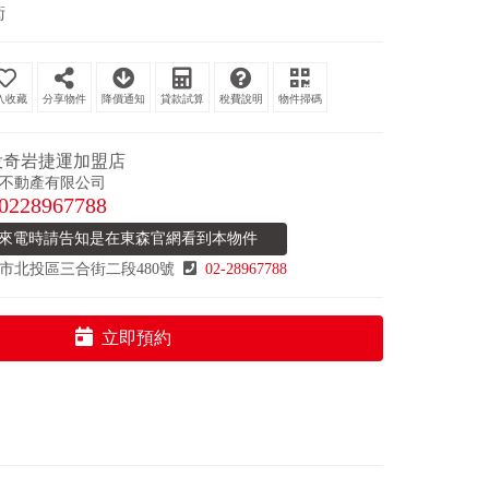
衛
分享物件
降價通知
貸款試算
稅費說明
物件掃碼
投奇岩捷運加盟店
不動產有限公司
0228967788
來電時請告知是在東森官網看到本物件
市北投區三合街二段480號
02-28967788
立即預約