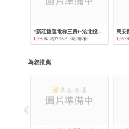
#新莊捷運電梯三房I~洽北投三合街二段480號0228967788
民安
1,998
萬
約37.96坪
3房2廳2衛
1,980
為您推薦