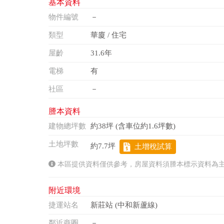
基本資料
物件編號
－
類型
華廈 / 住宅
屋齡
31.6年
電梯
有
社區
－
謄本資料
建物總坪數
約38坪 (含車位約1.6坪數)
土地坪數
約7.7坪
土增稅試算
本區提供資料僅供參考，房屋資料須謄本標示資料為
附近環境
捷運站名
新莊站 (中和新蘆線)
鄰近商圈
－