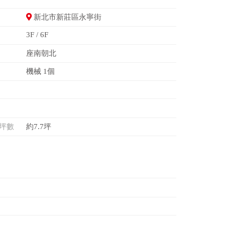
新北市新莊區永寧街
3F / 6F
座南朝北
機械 1個
坪數
約7.7坪