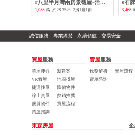
#楓丹白露極景宅~洽北投三合街二段480號0228967788
#八里半月灣兩房景觀屋~洽北投三合街二段480號0228967788
2廳2衛
1,088
萬
約28.35坪
2房1廳1衛
3,46
誠信服務．專業經營．永續領航．交易安全
買屋
服務
賣屋
服務
買屋搜尋
新建案
稅務解析
賣屋流程
VR看屋
地圖找屋
賣屋諮詢
捷運找屋
降價物件
線上賞屋
熱銷推薦
優質物件
買屋流程
買屋諮詢
東森房屋
企