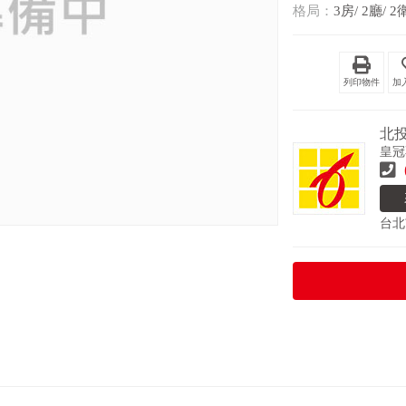
格局：
3房/ 2廳/ 2
列印物件
北
皇冠
台北