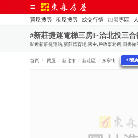
買屋搜尋
租屋搜尋
成交行情
加盟專區
#新莊捷運電梯三房I~洽北投三合街二段
鄰近新莊捷運站,新莊體育場,國中,戶政事務所,圖書館
AI變
首頁
買屋
新北市
新莊區
永寧街