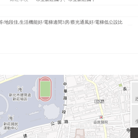
等/地段佳,生活機能好/電梯邊間3房/蔡光通風好/電梯低公設比