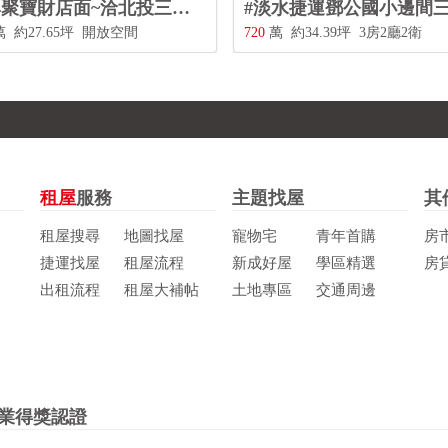
#石牌聚寶財店面~洽北投三合街二段480號0228967788
8
萬
約27.65坪
開放空間
720
萬
約34.39坪
3房2廳2衛
租屋
服務
主題找屋
其
租屋搜尋
地圖找屋
寵物宅
青年首購
房
捷運找屋
租屋流程
新成好屋
學區精選
房
出租流程
租屋大補帖
土地專區
交通周邊
業得獎認證