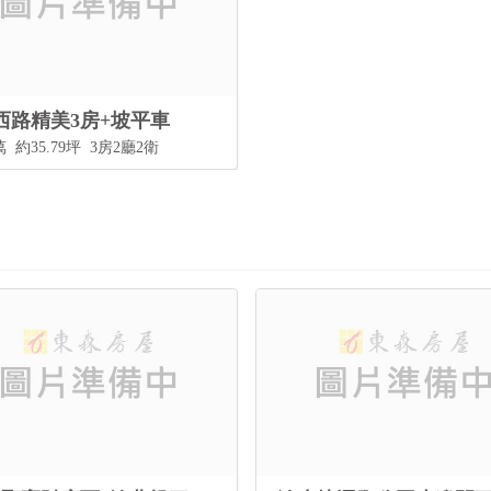
西路精美3房+坡平車
萬
約35.79坪
3房2廳2衛