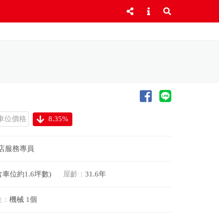
車位價格
8.35%
店服務專員
含車位約1.6坪數)
屋齡：
31.6年
位：
機械 1個