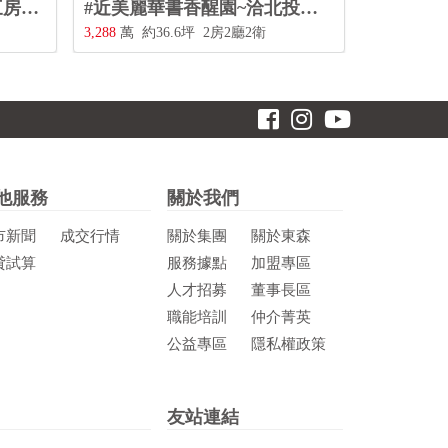
#淡水捷運鄧公國小邊間三房~洽北投三合街二段480號0228967788
#近美麗華書香醒園~洽北投三合街二段480號0228967788
3,288
萬
約36.6坪
2房2廳2衛
他服務
關於我們
市新聞
成交行情
關於集團
關於東森
貸試算
服務據點
加盟專區
人才招募
董事長區
職能培訓
仲介菁英
公益專區
隱私權政策
友站連結