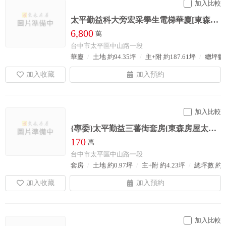
加入比較
太平勤益科大旁宏采學生電梯華廈[東森房屋太平中山加盟店]
6,800
萬
台中市太平區中山路一段
華廈
土地 約94.35坪
主+附 約187.61坪
總坪數 
加入比較
{專委}太平勤益三蕃街套房[東森房屋太平中山加盟店]
170
萬
台中市太平區中山路一段
套房
土地 約0.97坪
主+附 約4.23坪
總坪數 約6
加入比較