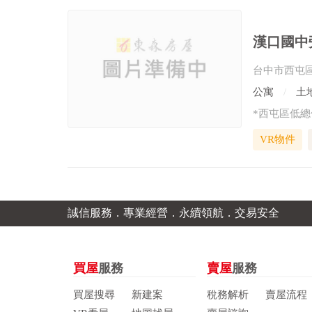
漢口國中
台中市西屯
公寓
土地
VR物件
誠信服務．專業經營．永續領航．交易安全
買屋
服務
賣屋
服務
買屋搜尋
新建案
稅務解析
賣屋流程