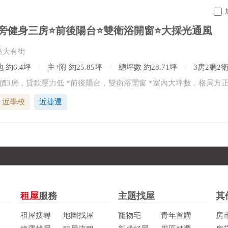
旁健身三房⭐前後陽台⭐雙衛浴開窗⭐大採光通風
區大有街
 約6.4坪
主+附 約25.85坪
總坪數 約28.71坪
3房2廳2
近學校
近捷運
租屋
服務
主題找屋
其
租屋搜尋
地圖找屋
寵物宅
青年首購
房