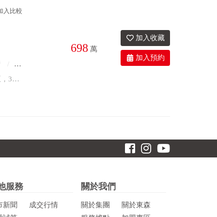
加入比較
698
萬
衛
39.6年
*西屯區低總價3房，貸款壓力低 *前後陽台，雙衛浴開窗 *室內大坪數，格局方正，3房都有採光 *社區單純戶數少，無管理費 *青海路vs漢口路熱鬧地段，生活機能佳
他服務
關於我們
市新聞
成交行情
關於集團
關於東森