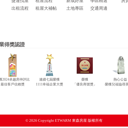
捷運找屋
租屋流程
新成好屋
學區精選
房
出租流程
租屋大補帖
土地專區
交通周邊
業得獎認證
獲2024卓越房仲評比
連續七屆榮獲
榮獲
熱心公益
最佳客戶信賴獎
1111幸福企業大獎
「優良商號獎」
榮獲兒福協尋
© 2026 Copyright
ETWARM 東森房屋 版權所有