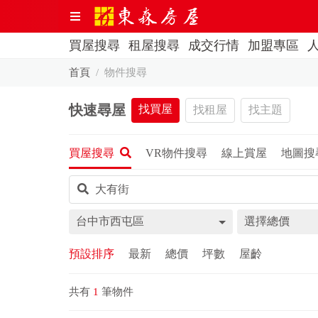
買屋搜尋
租屋搜尋
成交行情
加盟專區
首頁
物件搜尋
快速尋屋
找買屋
找租屋
找主題
買屋搜尋
VR物件搜尋
線上賞屋
地圖搜
台中市西屯區
選擇總價
預設排序
最新
總價
坪數
屋齡
共有
1
筆物件