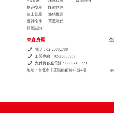
VR看屋
地圖找屋
賣屋諮詢
捷運找屋
降價物件
線上賞屋
熱銷推薦
優質物件
買屋流程
買屋諮詢
東森房屋
企
電話：
02-23882788
加盟專線：
02-23885959
免付費客服電話：
0800-011223
地址：台北市中正區館前路42號4樓
榮