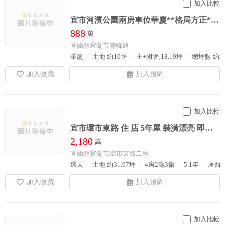
加入比較
宜市河濱公園兩房車位華廈**格局方正*車位華廈**離塵不離城**交通便捷**
888
萬
宜蘭縣宜蘭市雪峰路
華廈
土地 約10坪
主+附 約18.19坪
總坪數 約28
加入比較
宜市環市東路 住 店 5年屋 裝潢漂亮 即可住
2,180
萬
宜蘭縣宜蘭市環市東路二段
透天
土地 約31.97坪
4房2廳3衛
5.1年
座西
加入比較