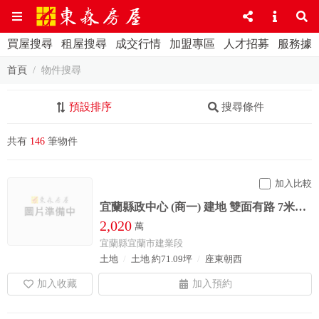
買屋搜尋
租屋搜尋
成交行情
加盟專區
人才招募
服務據
首頁
物件搜尋
預設排序
搜尋條件
共有
146
筆物件
加入比較
宜蘭縣政中心 (商一) 建地 雙面有路 7米寬 前面寬廣無遮敝
2,020
萬
宜蘭縣宜蘭市建業段
土地
土地 約71.09坪
座東朝西