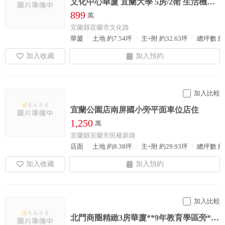
文化中心華廈 宜蘭大學 5房/2衛 生活機能完善 採光佳
899
萬
宜蘭縣宜蘭市文化路
華廈
土地 約7.54坪
主+附 約32.63坪
總坪數 約3
加入比較
宜蘭公園店南屏國小旁平面車位店住
1,250
萬
宜蘭縣宜蘭市民權新路
店面
土地 約8.38坪
主+附 約29.93坪
總坪數 約5
加入比較
北門商圈精緻3房華廈**9年教育學區旁**生活機能佳**低總價**