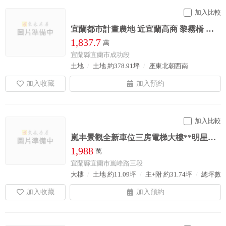
加入比較
宜蘭都市計畫農地 近宜蘭高商 黎霧橋 環市東路旁 雙面有路 大面寬 增值快
1,837.7
萬
宜蘭縣宜蘭市成功段
土地
土地 約378.91坪
座東北朝西南
加入比較
嵐丰景觀全新車位三房電梯大樓**明星雙學區16年教育學區旁**精心設計高級設計風
1,988
萬
宜蘭縣宜蘭市嵐峰路三段
大樓
土地 約11.09坪
主+附 約31.74坪
總坪數 約