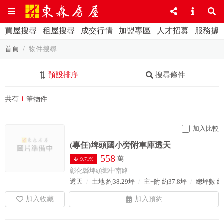
買屋搜尋
租屋搜尋
成交行情
加盟專區
人才招募
服務據
首頁
物件搜尋
預設排序
搜尋條件
共有
1
筆物件
加入比較
(專任)埤頭國小旁附車庫透天
558
萬
9.71%
彰化縣埤頭鄉中南路
透天
土地 約38.29坪
主+附 約37.8坪
總坪數 約