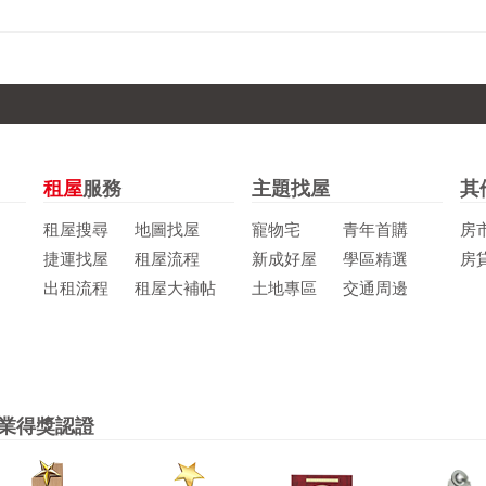
租屋
服務
主題找屋
其
租屋搜尋
地圖找屋
寵物宅
青年首購
房
捷運找屋
租屋流程
新成好屋
學區精選
房
出租流程
租屋大補帖
土地專區
交通周邊
業得獎認證