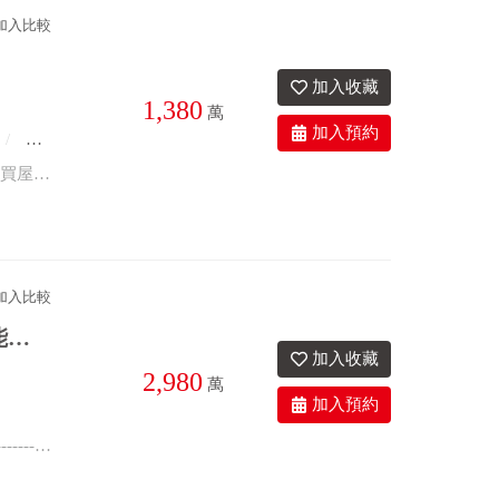
加入比較
1,380
萬
座東南朝西北
後火車站、忠孝、彰美繁華商圈，黃金地段，潛力超強。收租5套房，活巷出入。買屋買地段。
加入比較
自強南路角店~4樓正大路邊，地點明顯，生意好做，生活機能超便利！
2,980
萬
4衛
31.2年
座東南朝西北
物件特色： ◎4樓邊間，採光格局佳 ◎地點明顯，生意好做 ◎生活機能超優 --------------------- 聽見客戶心裡話，看見房子真價值 貨比三家不吃虧 ~ 來電詢問更清楚 趕快拿起電話~專線 (04)720-1000 歡迎~~賞屋~~鑑價~~加入我們！