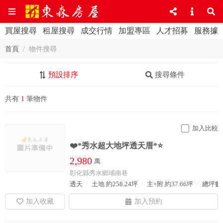
買屋搜尋
租屋搜尋
成交行情
加盟專區
人才招募
服務據
首頁
物件搜尋
預設排序
搜尋條件
共有
1
筆物件
加入比較
❤️*秀水超大地坪透天厝*⭐️
2,980
萬
彰化縣秀水鄉埔南巷
透天
土地 約258.24坪
主+附 約37.66坪
總坪數 