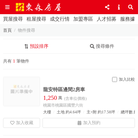
買屋搜尋
租屋搜尋
成交行情
加盟專區
人才招募
服務據
首頁
物件搜尋
預設排序
搜尋條件
共有
1
筆物件
加入比較
龍安特區邊間2房車
1,250
萬
(含車位價格)
桃園市桃園區國豐六街
大樓
土地 約4.64坪
主+附 約17.58坪
總坪數 約3