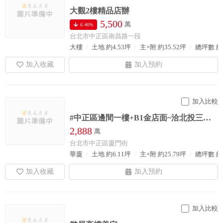
大觀2樓精品店辦
5,500
萬
6.46%
台北市中正區南昌路一段
大樓
土地 約4.53坪
主+附 約35.52坪
總坪數 約5
加入比較
#中正區邊間一樓+B1金店面~洽北投三合街二段480號0228967788
2,888
萬
台北市中正區廈門街
華廈
土地 約6.11坪
主+附 約25.79坪
總坪數 約4
加入比較