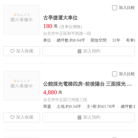
加入比較
古亭捷運大車位
180
萬
(含車位價格)
台北市中正區和平西路一段
車位
總坪數 約8.04坪
開放空間
32年
有車
加入比較
公館採光電梯四房~前後陽台 三面採光 一層一戶 交通便利
4,880
萬
台北市中正區汀州路三段
華廈
土地 約9.34坪
主+附 約43.78坪
總坪數 約