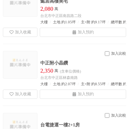
懿居高樓美宅
2,080
萬
台北市中正區南昌路二段
大樓
土地 約1.05坪
主+附 約9.17坪
總坪數 約1
加入比較
中正附小晶鑽
2,350
萬
(含車位價格)
台北市中正區林森南路
大樓
土地 約2.07坪
主+附 約8.55坪
總坪數 約1
加入比較
台電捷運一樓2+1房