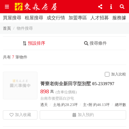
買屋搜尋
租屋搜尋
成交行情
加盟專區
人才招募
服務據
首頁
物件搜尋
預設排序
搜尋條件
共有
7
筆物件
加入比較
菁寮老街全新田字型別墅 05-2339797
898
萬
(含車位價格)
台南市後壁區白沙屯
透天
土地 約28.23坪
主+附 約46.13坪
總坪數 約