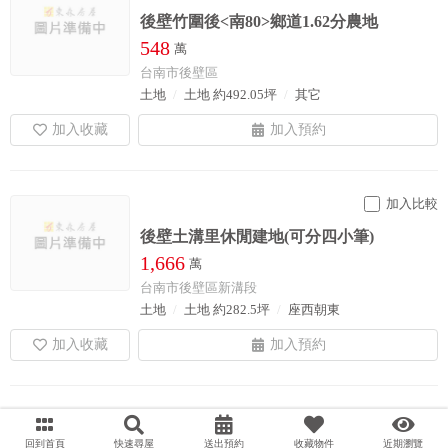
後壁竹圍後<南80>鄉道1.62分農地
548
萬
台南市後壁區
土地
土地 約492.05坪
其它
加入比較
後壁土溝里休閒建地(可分四小筆)
1,666
萬
台南市後壁區新溝段
土地
土地 約282.5坪
座西朝東
回到首頁
快速尋屋
送出預約
收藏物件
近期瀏覽