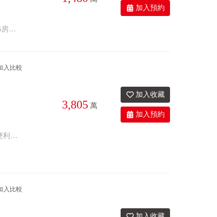
3衛
30.9年
座西朝東
■信義中小雙學區。 ■近國一、大埔截水溝交通超便利。 ■自家車庫可停雙車。 ■6房的三代宅，屋況佳。
加入比較
3,805
萬
1.市中心商業區精華地段。 2.近火車站，交通便利。 3.臨民族、民權商圈，生活便利。 ^【歡迎 ω 賞地】^ 【線上預約】/【來電預約】 優質團隊｜在地深耕｜物件齊全 買屋｜賣屋｜店面｜土地｜廠房｜租賃 ★------------歡迎委託銷售----------★ ★→東森房屋｜彰化家樂福加盟店 ★→預約專線｜04-7355-333 ★*看見房子的真價值．聽見客戶的心裡話*★
加入比較