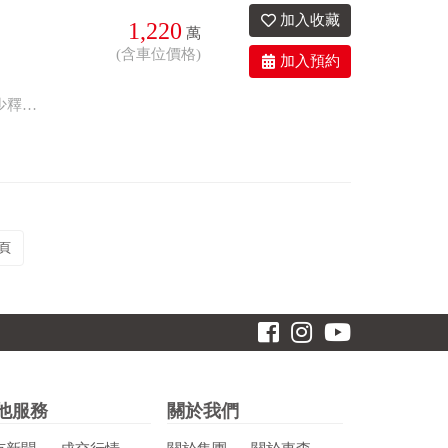
1,220
萬
(含車位價格)
2衛
24.8年
有車位
1.正三民路，優質社區。 2.精緻四房，屋況良好。 3.精華地段，學區環繞。 4.稀少釋出，增值首選！ ^【歡迎 ω 賞屋】^ 【線上預約】/【來電預約】 優質團隊｜在地深耕｜物件齊全 買屋｜賣屋｜店面｜土地｜廠房｜租賃 ★------------歡迎委託銷售----------★ ★→東森房屋｜彰化家樂福加盟店 ★→預約專線｜04-7355-333 ★*看見房子的真價值．聽見客戶的心裡話*★
頁
他服務
關於我們