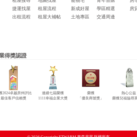
租屋搜尋
地圖找屋
寵物宅
青年首購
房
捷運找屋
租屋流程
新成好屋
學區精選
房
出租流程
租屋大補帖
土地專區
交通周邊
業得獎認證
獲2024卓越房仲評比
連續七屆榮獲
榮獲
熱心公益
最佳客戶信賴獎
1111幸福企業大獎
「優良商號獎」
榮獲兒福協尋
© 2026 Copyright
ETWARM 東森房屋 版權所有