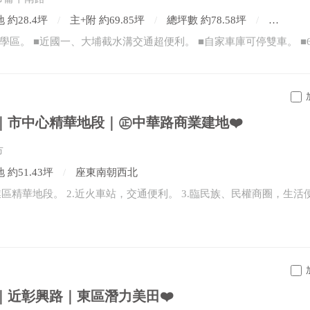
 約28.4坪
主+附 約69.85坪
總坪數 約78.58坪
6房2廳
｜市中心精華地段｜㊣中華路商業建地❤️
市
 約51.43坪
座東南朝西北
｜近彰興路｜東區潛力美田❤️