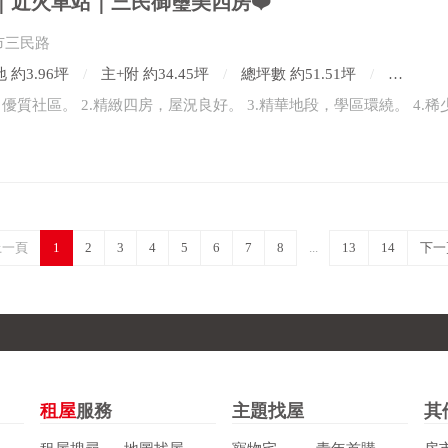
｜近火車站｜三民御璽美四房❤️
市三民路
 約3.96坪
主+附 約34.45坪
總坪數 約51.51坪
4房2廳
上一頁
1
2
3
4
5
6
7
8
...
13
14
下一
租屋
服務
主題找屋
其