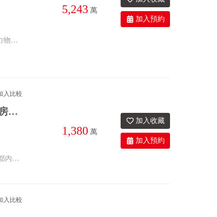
5,243
萬
1.近彰興路，東區美田。 2.地形方正，出入方便。 3.種植水稻，寧靜幽美。 4.潛力物件，增值可期！ ^【歡迎 ω 賞地】^ 【線上預約】/【來電預約】 優質團隊｜在地深耕｜物件齊全 買屋｜賣屋｜店面｜土地｜廠房｜租賃 ★------------歡迎委託銷售----------★ ★→東森房屋｜彰化家樂福加盟店 ★→預約專線｜04-7355-333 ★*看見房子的真價值．聽見客戶的心裡話*★
加入比較
㊣彰水路全新整理店面~都內乙工可工廠登記，店住合一雙套房，近交流道便利！
1,380
萬
4衛
46.5年
座西北朝東南
物件特色： ◎3+1樓整棟全新翻修 ◎水管電線全更新 ◎店住合一，2樓雙套房 ◎都內乙工，可工廠登記 ◎位莿桐商圈，生活機能佳 ◎近國道1號交流道，南來北往超便利 ----------------------------- 聽見客戶心裡話，看見房子真價值 貨比三家不吃虧 ~ 來電詢問更清楚 趕快拿起電話~專線 (04)720-1000 歡迎~~賞屋~~鑑價~~加入我們！
加入比較