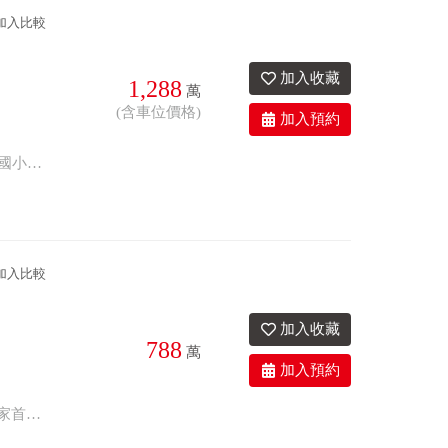
加入比較
1,288
萬
(含車位價格)
2衛
25.8年
有車位
座西朝東
三面採光.千坪中庭.無敵視野 運動健身彰北很近 休閒散步泰和公園就在旁邊 泰和國小彰泰國中走路3分鐘
加入比較
788
萬
2衛
32.6年
座西朝東
東森房屋中山店 ☆歡迎您預約賞屋:04-727-7888 全新斥資整理，省時又省心，成家首選。大埔、彰基商圈+南郭、彰興明星學區+延平公園，生活便利性讚！出門繁華，回家享寧靜。 歡迎預約看屋:04-727-7888