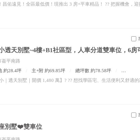
市崙平南路
 約28.4坪
主+附 約69.85坪
總坪數 約78.58坪
6房2廳
座別墅❤️雙車位
市崙平南路