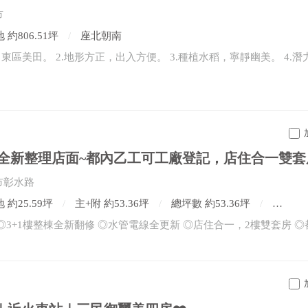
市
 約806.51坪
座北朝南
市彰水路
 約25.59坪
主+附 約53.36坪
總坪數 約53.36坪
4房2廳