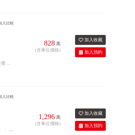
加入比較
828
萬
(含車位價格)
2衛
32.6年
有車位
歡迎預約看屋:04-727-7888 後火車站&忠孝便利生活圈。室內空間寬敝，華廈就是要住大的才好住。24H安全管理，SRC耐震結構，讓您住得安心。
加入比較
1,296
萬
(含車位價格)
衛
0.3年
有車位