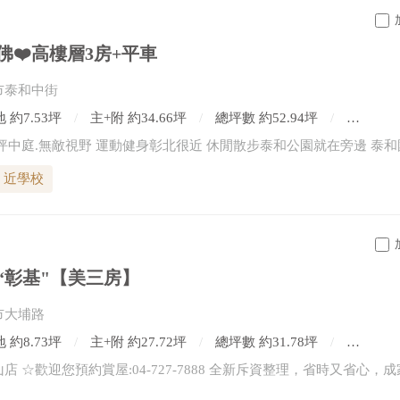
佛❤️高樓層3房+平車
市泰和中街
 約7.53坪
主+附 約34.66坪
總坪數 約52.94坪
3房2廳
近學校
️“彰基"【美三房】
市大埔路
 約8.73坪
主+附 約27.72坪
總坪數 約31.78坪
3房2廳