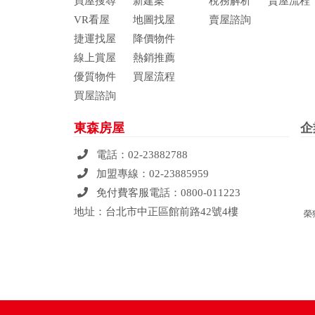
買屋搜尋
新建案
稅務解析
賣屋流程
VR看屋
地圖找屋
賣屋諮詢
捷運找屋
降價物件
線上賞屋
熱銷推薦
優質物件
買屋流程
買屋諮詢
東森房屋
企
電話：
02-23882788
加盟專線：
02-23885959
免付費客服電話：
0800-011223
地址：台北市中正區館前路42號4樓
榮