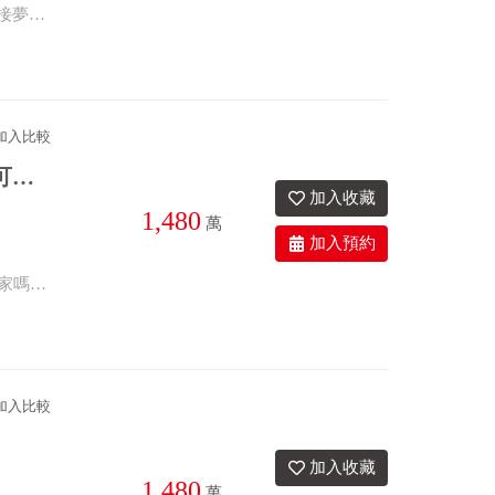
?? 獨家銷售！昌佑遠見！全區最低價！現推出 3 房+平車精品！ ?? 把握機會，迎接夢想家園！?? #房地產 #彰化市 #昌佑遠見 #房屋買賣 #夢想家園 #房屋交易 #獨家銷售 #平車 #家居 #投資 #置產
加入比較
近信義國小透天別墅~4樓+B1社區型，人車分道雙車位，6房可三代同堂，近交流道！
1,480
萬
3衛
30.9年
座西朝東
?【近信義國小｜透天別墅｜開價 1,480 萬】? ?? 想找學區宅、生活便利又舒適的家嗎？這間不能錯過！ ?? 近信義國小，優質學區 ?? 透天別墅，空間寬敞好規劃 ?? 自有車庫，停車免煩惱 ?? 鄰近市場、商圈、公園，生活機能完善 ?? 交通便利，南來北往輕鬆快捷 ?? 開價：1,480 萬 無論是自住、換屋，還是重視孩子就學環境的家庭，都是值得把握的優質物件！ ?? 歡迎預約賞屋，實地感受家的美好！ ?? 東森房屋 彰化金馬加盟店 ?? 私訊或來電了解更多物件資訊！
加入比較
1,480
萬