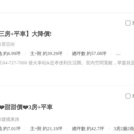
三房+平車】大降價!
市景宗街
 約6.99坪
主+附 約39.29坪
總坪數 約57.08坪
3房2廳
️甜甜價❤️3房+平車
市建國東路
 約7.01坪
主+附 約21.19坪
總坪數 約42.7坪
3房2廳2