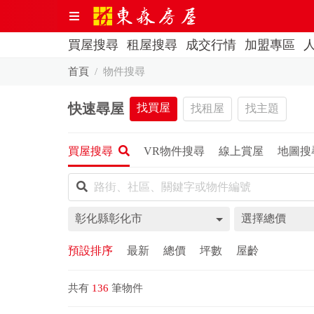
買屋搜尋
租屋搜尋
成交行情
加盟專區
首頁
物件搜尋
快速尋屋
找買屋
找租屋
找主題
買屋搜尋
VR物件搜尋
線上賞屋
地圖搜
彰化縣彰化市
選擇總價
預設排序
最新
總價
坪數
屋齡
共有
136
筆物件