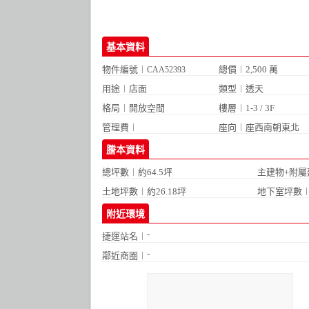
基本資料
物件編號︱
總價︱2,500 萬
CAA52393
用途︱店面
類型︱透天
格局︱
開放空間
樓層︱1-3 / 3F
管理費︱
座向︱座西南朝東北
謄本資料
總坪數︱約64.5坪
主建物+附屬
土地坪數︱約26.18坪
地下室坪數︱
附近環境
-
捷運站名︱
-
鄰近商圈︱