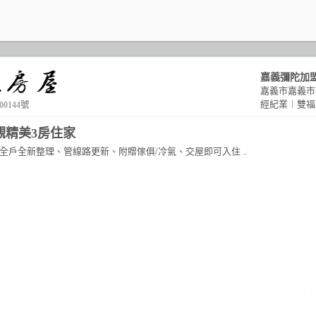
嘉義彌陀加
嘉義市嘉義市
經紀業︱雙福
0144號
觀精美3房住家
1.全戶全新整理、管線路更新、附贈傢俱/冷氣、交屋即可入住 ..