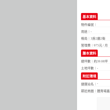
基本資料
物件編號︱
用途︱-
格局︱
3房2廳2衛
管理費︱975元 / 月
謄本資料
總坪數︱約39.08坪
土地坪數︱-
附近環境
-
捷運站名︱
鄰近商圈︱
體育場嘉