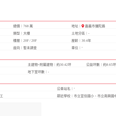
總價︱768 萬
地址︱
嘉義市彌陀路
類型︱大樓
土地分區︱-
樓層︱20F / 20F
屋齡︱30.4年
-
座向︱暫未調查
車位︱
主建物+附屬建物︱約30.42坪
公設坪數︱約8.65坪
地下室坪數︱-
-
公車站名︱
工
鄰近學校︱
市立宣信國小
、
市立南興國