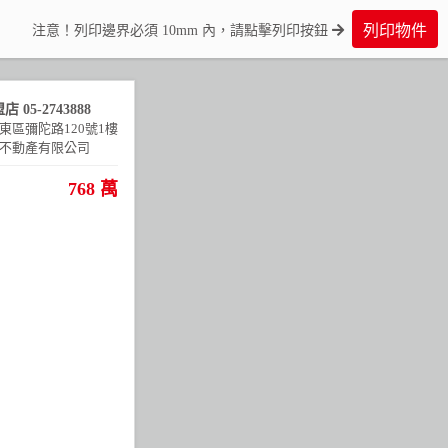
列印物件
注意！列印邊界必須 10mm 內，請點擊列印按鈕
盟店
05-2743888
東區彌陀路120號1樓
不動產有限公司
768 萬