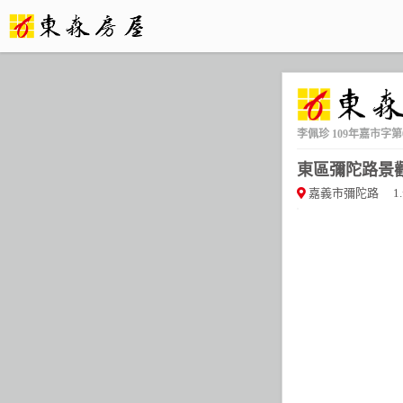
李佩珍
109年嘉市字第0
東區彌陀路景
嘉義市彌陀路