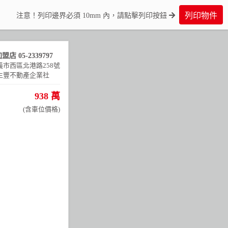
列印物件
注意！列印邊界必須 10mm 內，請點擊列印按鈕
加盟店
05-2339797
義市西區北港路258號
生豐不動產企業社
938 萬
(含車位價格)