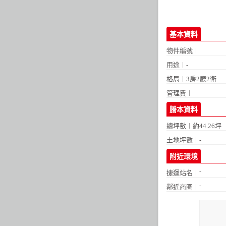
基本資料
物件編號︱
用途︱-
格局︱
3房2廳2衛
管理費︱
謄本資料
總坪數︱約44.26坪
土地坪數︱-
附近環境
-
捷運站名︱
-
鄰近商圈︱