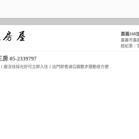
嘉義168
嘉義市嘉
經紀業︱
05-2339797
1.屋況佳採光好可立即入住 2.出門即香湖公園散步運動很方便 ..