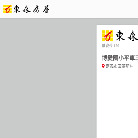
葉姿伶
120
博愛國小平車三房 
嘉義市國華新村