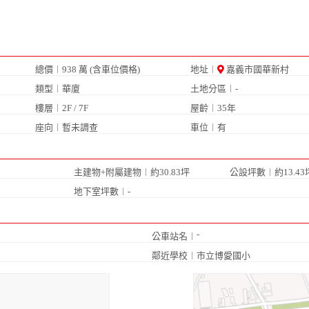
總價︱938 萬 (含車位價格)
地址︱
嘉義市國華新村
類型︱華廈
土地分區︱-
樓層︱2F / 7F
屋齡︱35年
座向︱暫未調查
車位︱
有
主建物+附屬建物︱約30.83坪
公設坪數︱約13.43
地下室坪數︱-
-
公車站名︱
鄰近學校︱
市立博愛國小