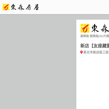
謝興勛
謝興勛(90)竹
新店【友座藏
新北市新店區三民