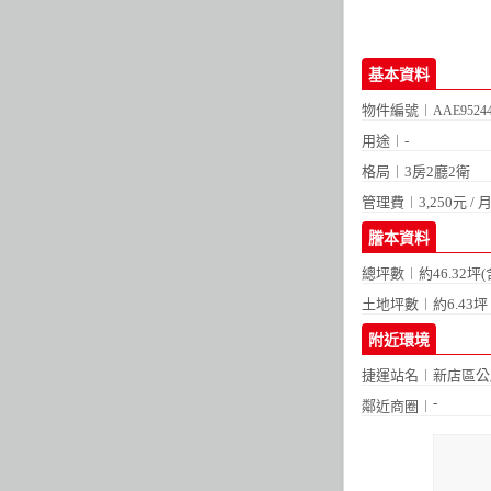
基本資料
物件編號︱
AAE9524
用途︱-
格局︱
3房2廳2衛
管理費︱3,250元 / 
謄本資料
總坪數︱約46.32坪(
土地坪數︱約6.43坪
附近環境
捷運站名︱
新店區公
-
鄰近商圈︱