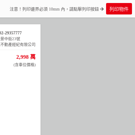
列印物件
注意！列印邊界必須 10mm 內，請點擊列印按鈕
02-29357777
景中街23號
鳳不動產經紀有限公司
2,998 萬
(含車位價格)