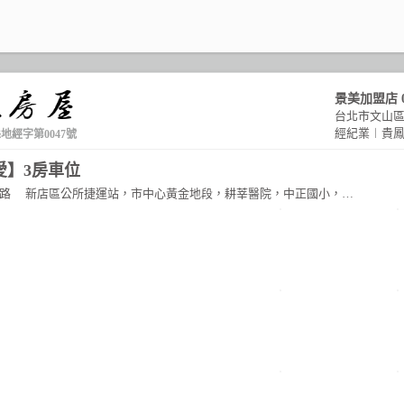
景美加盟店
台北市文山區
經紀業︱貴
縣地經字第0047號
愛】3房車位
路
新店區公所捷運站，市中心黃金地段，耕莘醫院，中正國小，三民..