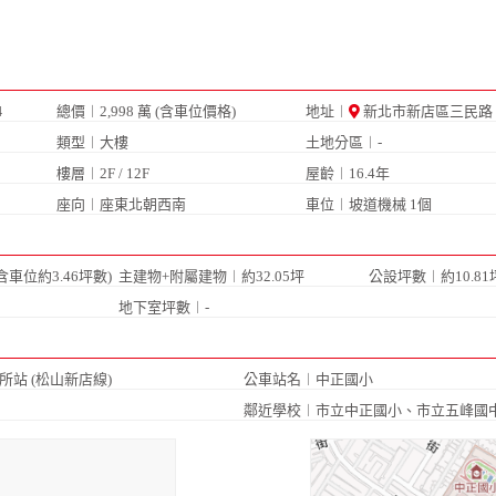
總價︱2,998 萬 (含車位價格)
地址︱
新北市新店區三民路
4
類型︱大樓
土地分區︱-
樓層︱2F / 12F
屋齡︱16.4年
月
座向︱座東北朝西南
車位︱
坡道機械 1個
含車位約3.46坪數)
主建物+附屬建物︱約32.05坪
公設坪數︱約10.81
地下室坪數︱-
所站 (松山新店線)
公車站名︱
中正國小
鄰近學校︱
市立中正國小
、
市立五峰國