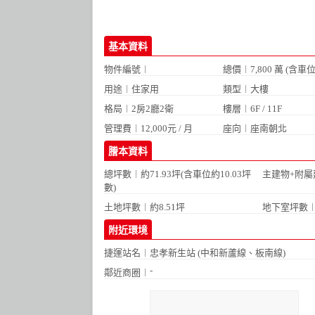
基本資料
物件編號︱
總價︱7,800 萬 (含車
用途︱住家用
類型︱大樓
格局︱
2房2廳2衛
樓層︱6F / 11F
管理費︱12,000元 / 月
座向︱座南朝北
謄本資料
總坪數︱約71.93坪(含車位約10.03坪
主建物+附屬建
數)
土地坪數︱約8.51坪
地下室坪數︱
附近環境
捷運站名︱
忠孝新生站 (中和新蘆線、板南線)
-
鄰近商圈︱