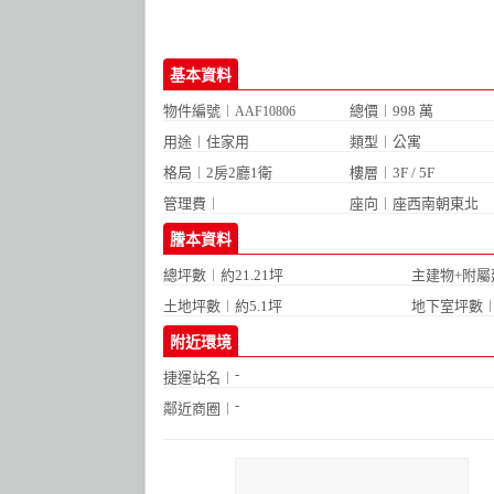
基本資料
物件編號︱
總價︱998 萬
AAF10806
用途︱住家用
類型︱公寓
格局︱
2房2廳1衛
樓層︱3F / 5F
管理費︱
座向︱座西南朝東北
謄本資料
總坪數︱約21.21坪
主建物+附屬建
土地坪數︱約5.1坪
地下室坪數︱
附近環境
-
捷運站名︱
-
鄰近商圈︱