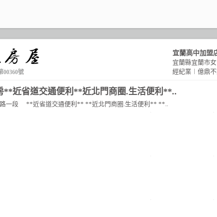
宜蘭高中加盟
宜蘭縣宜蘭市女
經紀業︱億鼎不
第00360號
**近省道交通便利**近北門商圈.生活便利**..
路一段
**近省道交通便利** **近北門商圈.生活便利** **..