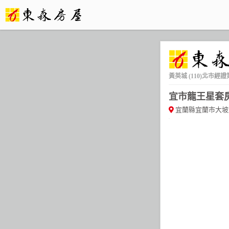
黃英城
(110)北市經證
宜市龍王星套房
宜蘭縣宜蘭市大坡