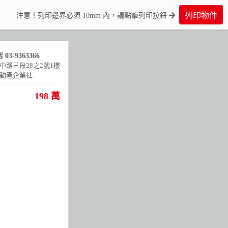
列印物件
注意！列印邊界必須 10mm 內，請點擊列印按鈕
店
03-9363366
中路三段28之2號1樓
動產企業社
198 萬