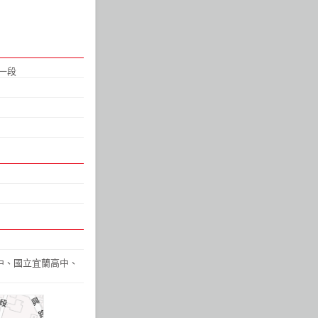
一段
中
、
國立宜蘭高中
、