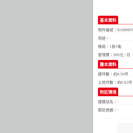
基本資料
物件編號︱
BAB9065
用途︱-
格局︱
1房1衛
管理費︱900元 / 月
謄本資料
總坪數︱約8.56坪
土地坪數︱約0.82坪
附近環境
-
捷運站名︱
-
鄰近商圈︱