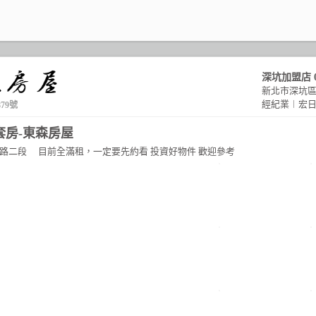
深坑加盟店
新北市深坑區
經紀業︱宏
879號
套房-東森房屋
路二段
目前全滿租，一定要先約看 投資好物件 歡迎參考