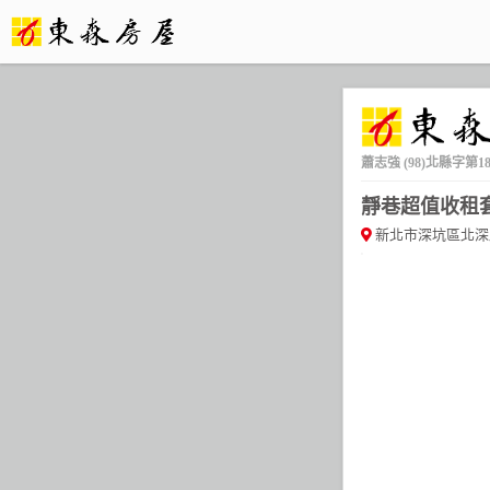
蕭志強
(98)北縣字第1
靜巷超值收租
新北市深坑區北深