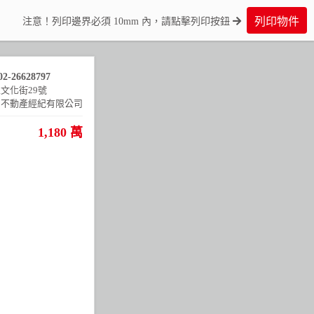
列印物件
注意！列印邊界必須 10mm 內，請點擊列印按鈕
02-26628797
文化街29號
日不動產經紀有限公司
1,180 萬