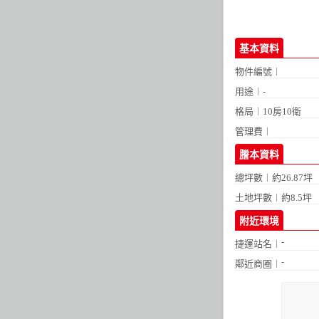
基本資料
物件編號︱
用途︱-
格局︱
10房10衛
管理費︱
謄本資料
總坪數︱約26.87坪
土地坪數︱約8.5坪
附近環境
-
捷運站名︱
-
鄰近商圈︱