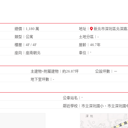
總價︱1,180 萬
地址︱
新北市深坑區北深路
類型︱公寓
土地分區︱-
樓層︱4F / 4F
屋齡︱46.7年
-
座向︱座南朝北
車位︱
主建物+附屬建物︱約26.87坪
公設坪數︱－
地下室坪數︱-
-
公車站名︱
鄰近學校︱
市立深坑國小
、
市立深坑國