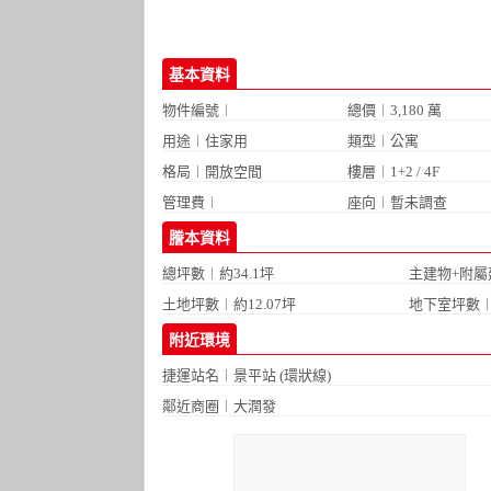
基本資料
物件編號︱
總價︱3,180 萬
用途︱住家用
類型︱公寓
格局︱
開放空間
樓層︱1+2 / 4F
管理費︱
座向︱暫未調查
謄本資料
總坪數︱約34.1坪
主建物+附屬
土地坪數︱約12.07坪
地下室坪數︱
附近環境
捷運站名︱
景平站 (環狀線)
鄰近商圈︱
大潤發