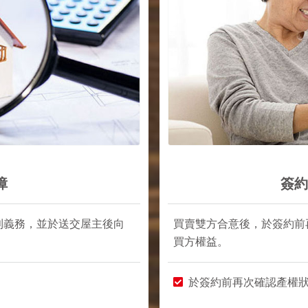
障
簽約
利義務，並於送交屋主後向
買賣雙方合意後，於簽約前
買方權益。
於簽約前再次確認產權狀