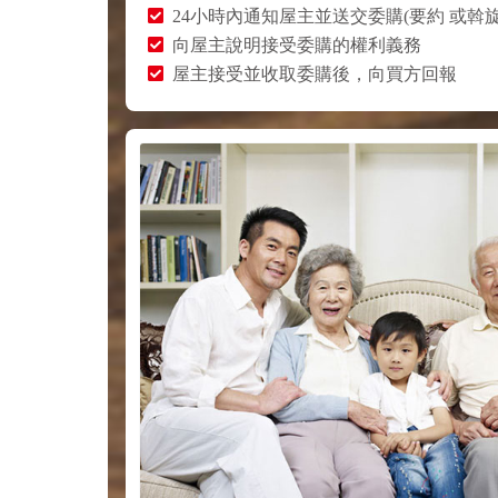
24小時內通知屋主並送交委購(要約 或斡旋
向屋主說明接受委購的權利義務
屋主接受並收取委購後，向買方回報