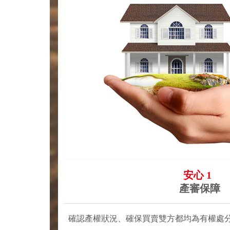
安心 1
產審保障
確認產權狀況、確保買賣雙方都均為有權處