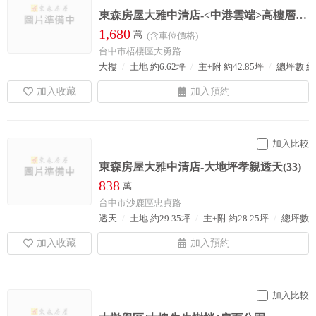
東森房屋大雅中清店-<中港雲端>高樓層視野戶四房+平車(560)
1,680
萬
(含車位價格)
台中市梧棲區大勇路
大樓
土地 約6.62坪
主+附 約42.85坪
總坪數 約6
加入比較
東森房屋大雅中清店-大地坪孝親透天(33)
838
萬
台中市沙鹿區忠貞路
透天
土地 約29.35坪
主+附 約28.25坪
總坪數 約
加入比較