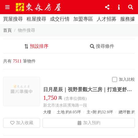
買屋搜尋
租屋搜尋
成交行情
加盟專區
人才招募
服務據
首頁
物件搜尋
預設排序
搜尋條件
共有
7511
筆物件
加入比較
日月星辰｜視野景觀大三房｜打造更舒適的生活空間
1,750
萬
(含車位價格)
新北市淡水區濱海路一段
大樓
土地 約8.05坪
主+附 約32.9坪
總坪數 約5