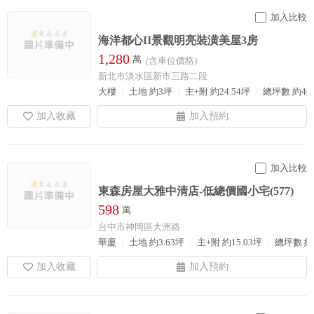
加入比較
海洋都心II景觀明亮裝潢美屋3房
1,280
萬
(含車位價格)
新北市淡水區新市三路二段
大樓
土地 約3坪
主+附 約24.54坪
總坪數 約46
加入比較
東森房屋大雅中清店-低總價國小宅(577)
598
萬
台中市神岡區大洲路
華廈
土地 約3.63坪
主+附 約15.03坪
總坪數 約1