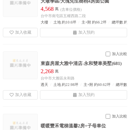
大墩學區/大塊先生樹梢4房面公園
4,568
萬
(含車位價格)
台中市南屯區五權西路二段
大樓
土地 約10.6坪
主+附 約66.2坪
總坪數 約1
加入比較
東森房屋大雅中清店-永和雙車美墅(681)
2,268
萬
台中市大雅區永和路
透天
土地 約22.98坪
主+附 約60.62坪
總坪數 約
加入比較
暖暖豐禾電梯溫馨2房+子母車位