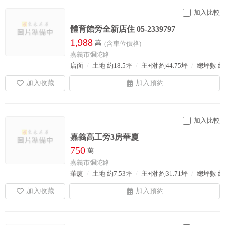
加入比較
體育館旁全新店住 05-2339797
1,988
萬
(含車位價格)
嘉義市彌陀路
店面
土地 約18.5坪
主+附 約44.75坪
總坪數 約5
加入比較
嘉義高工旁3房華廈
750
萬
嘉義市彌陀路
華廈
土地 約7.53坪
主+附 約31.71坪
總坪數 約3