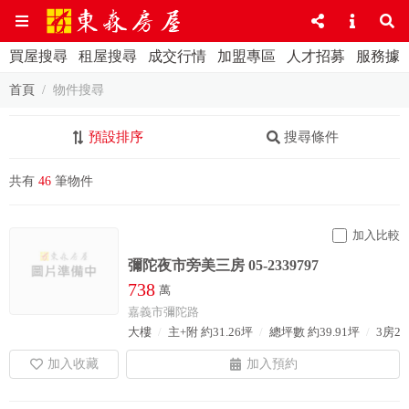
買屋搜尋
租屋搜尋
成交行情
加盟專區
人才招募
服務據
首頁
物件搜尋
預設排序
搜尋條件
共有
46
筆物件
加入比較
彌陀夜市旁美三房 05-2339797
738
萬
嘉義市彌陀路
大樓
主+附 約31.26坪
總坪數 約39.91坪
3房2