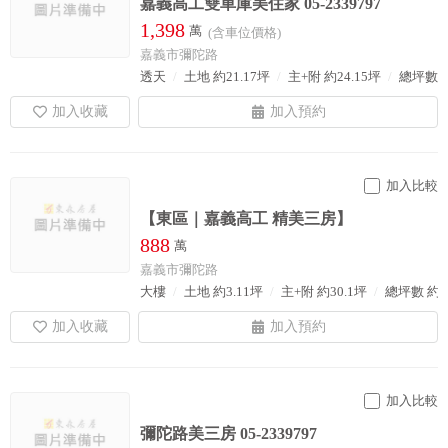
嘉義高工雙車庫美住家 05-2339797
1,398
萬
(含車位價格)
嘉義市彌陀路
透天
土地 約21.17坪
主+附 約24.15坪
總坪數 約
加入比較
【東區｜嘉義高工 精美三房】
888
萬
嘉義市彌陀路
大樓
土地 約3.11坪
主+附 約30.1坪
總坪數 約3
加入比較
彌陀路美三房 05-2339797