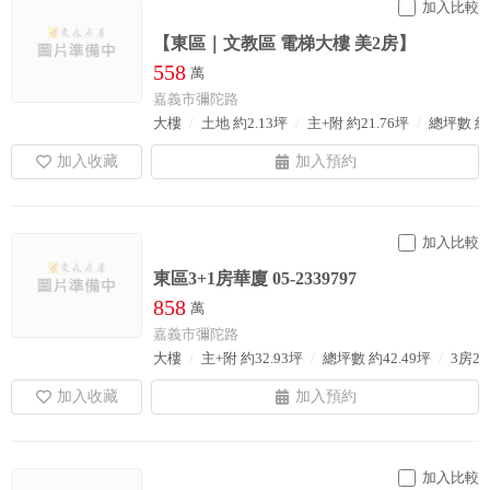
加入比較
【東區｜文教區 電梯大樓 美2房】
558
萬
嘉義市彌陀路
大樓
土地 約2.13坪
主+附 約21.76坪
總坪數 約2
加入比較
東區3+1房華廈 05-2339797
858
萬
嘉義市彌陀路
大樓
主+附 約32.93坪
總坪數 約42.49坪
3房2
加入比較