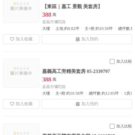
【東區｜嘉工 景觀 美套房】
388
萬
嘉義市彌陀路
大樓
土地 約0.82坪
主+附 約10.59坪
總坪數 約1
加入比較
嘉義高工旁精美套房 05-2339797
388
萬
嘉義市彌陀路
大樓
主+附 約10.58坪
總坪數 約12.85坪
1房1
加入比較