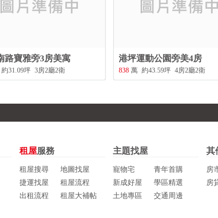
南路寶雅旁3房美寓
港坪運動公園旁美4房
約31.09坪
3房2廳2衛
838
萬
約43.59坪
4房2廳2衛
租屋
服務
主題找屋
其
租屋搜尋
地圖找屋
寵物宅
青年首購
房
捷運找屋
租屋流程
新成好屋
學區精選
房
出租流程
租屋大補帖
土地專區
交通周邊