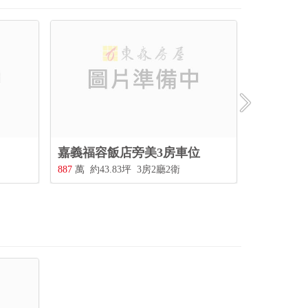
飯店旁美3房車位
東區近嘉大林森學苑平車美3
83坪
3房2廳2衛
898
萬
約43.77坪
3房2廳2衛