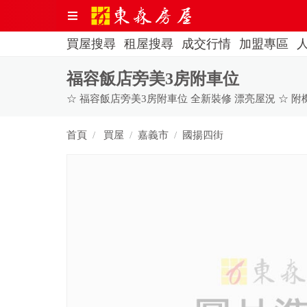
買屋搜尋
租屋搜尋
成交行情
加盟專區
福容飯店旁美3房附車位
首頁
買屋
嘉義市
國揚四街