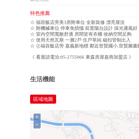
特色推薦
☆ 福容飯店旁美3房附車位 全新裝修 漂亮屋況
☆ 附機械車位 停車免煩惱 前置陽台設計 採光通風好
☆ 室內空間寬敞舒適 房間皆有衣櫃 收納空間足夠
☆ 使用天然瓦斯 一層2戶 住戶單純 磁扣管制出入
☆ ㊣福容飯店旁 嘉義新地標 鄰近世賢國小.世賢圖書
《 看屋請電洽:05-2755066 東森房屋嘉商加盟店 》
生活機能
區域地圖
+
−