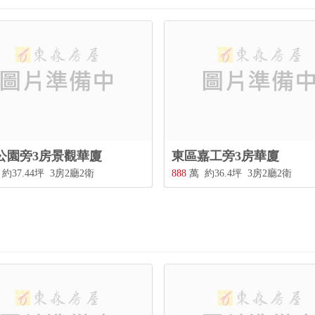
東區嘉工旁3房華廈
嘉義福容
888
萬
約36.4坪
3房2廳2衛
887
萬
約43.