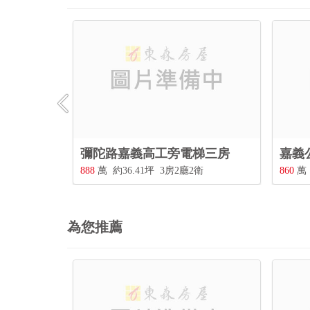
路嘉義高工旁電梯三房
嘉義公園旁3房景觀華廈
約36.41坪
3房2廳2衛
860
萬
約37.44坪
3房2廳2衛
為您推薦