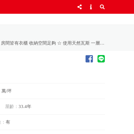
☆ 福容飯店旁美3房附車位 全新裝修 漂亮屋況 ☆ 附機械車位 停車免煩惱 前置陽台設計 採光通風好 ☆ 室內空間寬敞舒適 房間皆有衣櫃 收納空間足夠 ☆ 使用天然瓦斯 一層2戶 住戶單純 磁扣管制出入 ☆ ㊣福容飯店旁 嘉義新地標 鄰近世賢國小.世賢圖書館 《 看屋請電洽:05-2755066 東森房屋嘉商加盟店 》
2 萬/坪
屋齡：
33.4年
位：
有