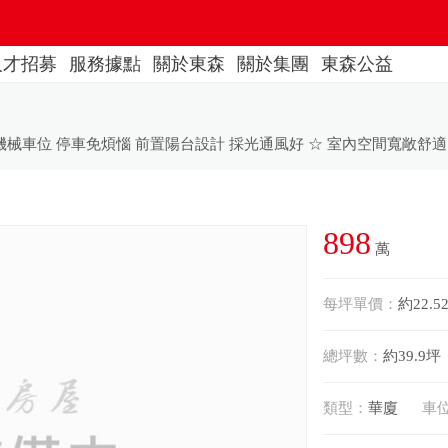
人才招募
服務據點
關於東森
關於集團
東森公益
898
萬
每坪單價：
約22.5
總坪數：
約39.9坪
類型：
華廈
車