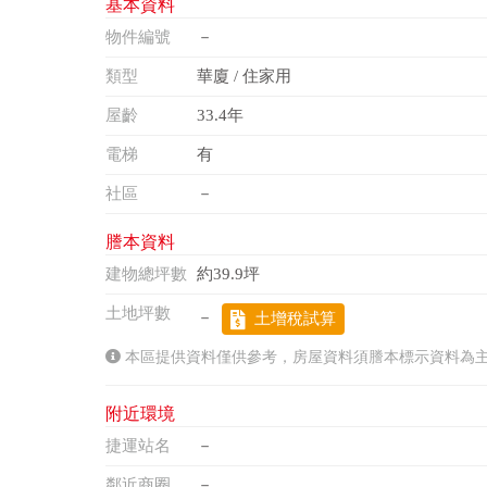
基本資料
物件編號
－
類型
華廈 / 住家用
屋齡
33.4年
電梯
有
社區
－
謄本資料
建物總坪數
約39.9坪
土地坪數
－
土增稅試算
本區提供資料僅供參考，房屋資料須謄本標示資料為
附近環境
捷運站名
－
鄰近商圈
－