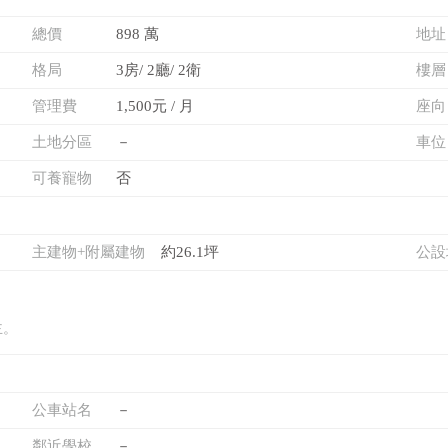
總價
898 萬
地址
格局
3房/ 2廳/ 2衛
樓層
管理費
1,500元 / 月
座向
土地分區
－
車位
可養寵物
否
主建物+附屬建物
約26.1坪
公設
主。
公車站名
－
鄰近學校
－