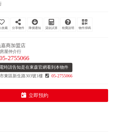
衛
分享物件
降價通知
貸款試算
稅費說明
物件掃碼
義嘉商加盟店
房屋仲介行
05-2755066
電時請告知是在東森官網看到本物件
市東區新生路303號1樓
05-2755066
立即預約