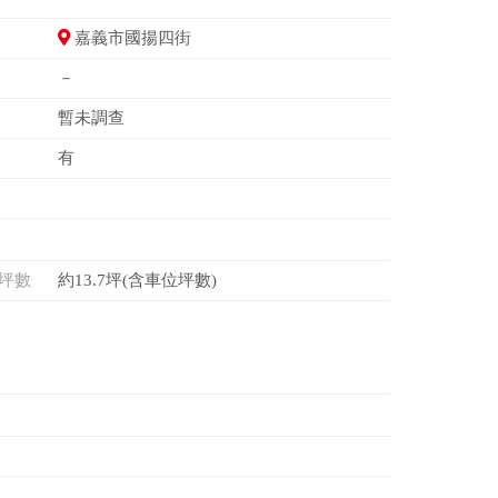
嘉義市國揚四街
－
暫未調查
有
坪數
約13.7坪(含車位坪數)