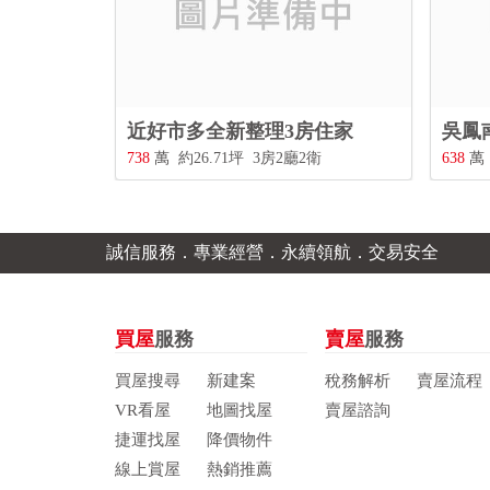
近好市多全新整理3房住家
吳鳳
738
萬
約26.71坪
3房2廳2衛
638
萬
誠信服務．專業經營．永續領航．交易安全
買屋
服務
賣屋
服務
買屋搜尋
新建案
稅務解析
賣屋流程
VR看屋
地圖找屋
賣屋諮詢
捷運找屋
降價物件
線上賞屋
熱銷推薦