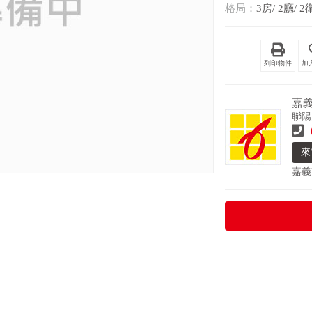
格局：
3房/ 2廳/ 2
列印物件
嘉
聯陽
來
嘉義