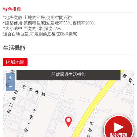
特色推薦
*地坪寬敞:土地約94坪,使用空間充裕
*建築使用:第四種住宅區,建蔽率55%,容積率200%
*大小適中:面寬約8米,深度22米
適合自地自建,可規劃前庭後院獨棟豪宅
政府金融
學校
醫療
休閒
生活機能
區域地圖
生活購物
餐飲
交通
+
−
點我導讀