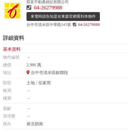
双富不動產經紀有限公司
04-26279988
來電時請告知是在東森官網看到本物件
台中市清水區中華路243號
04-26279988
詳細資料
基本資料
物件編號
－
總價
2,980 萬
地址
台中市清水區銀聯段
類型
土地 / 住家用
格局
－
樓層
－
屋齡
－
管理費
－
座向
座北朝南