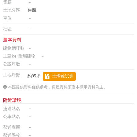
電梯
－
土地分區
住四
車位
－
社區
－
謄本資料
建物總坪數
－
主建物+附屬建物
－
公設坪數
－
土地坪數
約95坪
土增稅試算
本區提供資料僅供參考，房屋資料須謄本標示資料為主。
附近環境
捷運站名
－
公車站名
－
鄰近商圈
－
鄰近學校
－