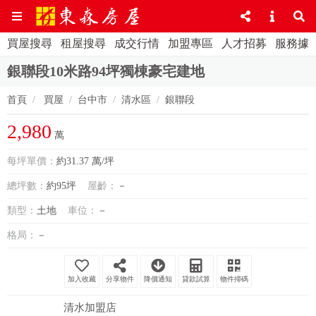
買屋搜尋
租屋搜尋
成交行情
加盟專區
人才招募
服務據
銀聯段10米路94坪獨棟豪宅建地
首頁
買屋
台中市
清水區
銀聯段
2,980
萬
每坪單價：
約31.37 萬/坪
總坪數：
約95坪
屋齡：
－
類型：
土地
車位：
－
格局：
－
分享物件
降價通知
貸款試算
物件掃碼
清水加盟店