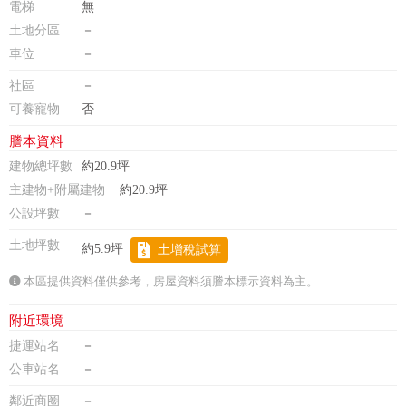
電梯
無
土地分區
－
車位
－
社區
－
可養寵物
否
謄本資料
建物總坪數
約20.9坪
主建物+附屬建物
約20.9坪
公設坪數
－
土地坪數
約5.9坪
土增稅試算
本區提供資料僅供參考，房屋資料須謄本標示資料為主。
附近環境
捷運站名
－
公車站名
－
鄰近商圈
－