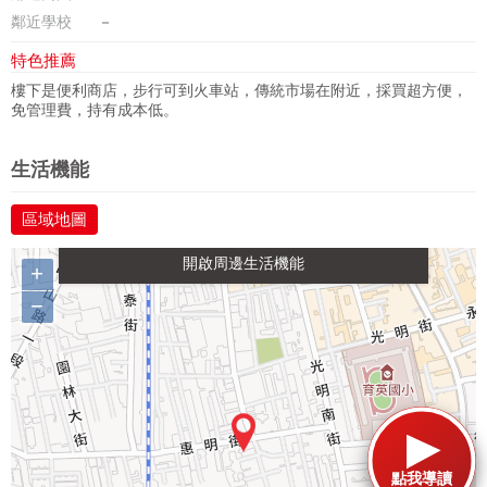
鄰近學校
－
特色推薦
樓下是便利商店，步行可到火車站，傳統市場在附近，採買超方便，
免管理費，持有成本低。
政府金融
學校
醫療
休閒
生活機能
區域地圖
生活購物
餐飲
交通
+
−
點我導讀