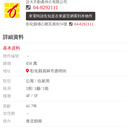
詮大不動產仲介有限公司
04-8292111
來電時請告知是在東森官網看到本物件
彰化縣埔心鄉瓦南街56號
04-8292111
詳細資料
基本資料
物件編號
－
總價
450 萬
地址
彰化縣員林市惠明街
類型
公寓 / 住家用
格局
3房/ 1廳/ 1衛
4F / 5F
樓層
屋齡
41.7年
管理費
－
座向
座北朝南