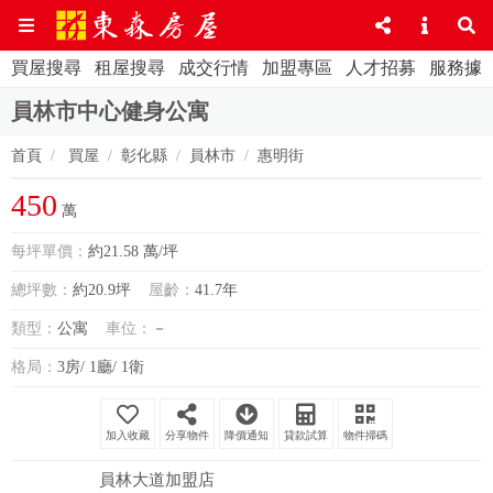
買屋搜尋
租屋搜尋
成交行情
加盟專區
人才招募
服務據
員林市中心健身公寓
首頁
買屋
彰化縣
員林市
惠明街
450
萬
每坪單價：
約21.58 萬/坪
總坪數：
約20.9坪
屋齡：
41.7年
類型：
公寓
車位：
－
格局：
3房/ 1廳/ 1衛
分享物件
降價通知
貸款試算
物件掃碼
員林大道加盟店