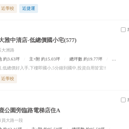
近學校
近捷運
雅中清店-低總價國小宅(577)
區大洲路
 約3.63坪
主+附 約15.03坪
總坪數 約19.77坪
2房2廳
,低總價好入手,下樓即國小,5分鐘到國中,投資自用皆宜!!
近學校
鹿公園旁臨路電梯店住A
市員大路一段