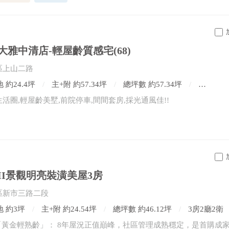
大雅中清店-輕屋齡質感宅(68)
區上山二路
 約24.4坪
主+附 約57.34坪
總坪數 約57.34坪
4房3廳
活圈,輕屋齡美墅,前院停車,間間套房,採光通風佳!!
II景觀明亮裝潢美屋3房
區新市三路二段
地 約3坪
主+附 約24.54坪
總坪數 約46.12坪
3房2廳2衛