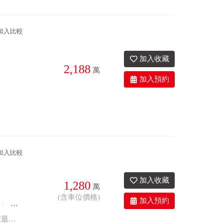
加入比較
2,188
萬
5衛
8.2年
座北朝南
加入比較
1,280
萬
(含車位價格)
8.3年
有車位
座北朝南
1.屋齡 8 年「黃金輕熟齡」： 8年屋況正值巔峰，社區管理成熟穩定，是首購成家最無負擔、CP值最高的選擇。 2.幸福滿分「標準 3 房 2 廳」： 空間不將就！精緻規劃的 3 房，不論是浪漫舒適的主臥、為未來寶寶預留的溫馨次臥，還是專屬於你的獨立書房、更衣室或工作室，都能隨著人生階段彈性調整。 3.「高坪效明亮客廳」： 公私領域完美劃分。寬敞的客廳擁有超棒的採光，擺放時尚大沙發後依然動線流暢。週末邀請三五好友來家裡聚餐、開派對，空間游刃有餘，面子裡子兼顧。 4.漫步「輕軌義山站」生活圈： 出門散步輕鬆搭乘輕軌，接軌雙北捷運網絡。告別通勤塞車的焦慮與狼狽，換取更多睡眠時間，用最優雅的步伐與節奏，開啟充滿活力的一天。 5.「高顏值美裝」省下百萬裝潢費： 精心設計的現代簡約裝潢，搭配極具設計感的時尚燈具，空間感通透延伸。屋況維持極佳，省去你最頭痛的裝潢監工與額外預算，一卡皮箱即可輕鬆入住！