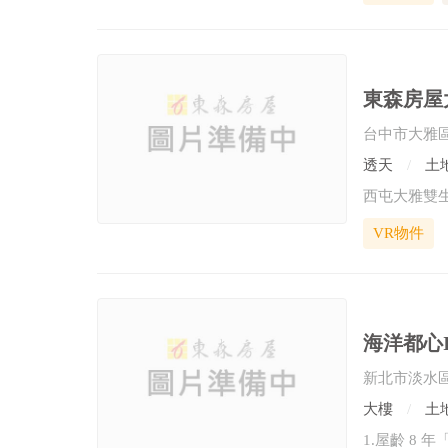
東森房屋
台中市大雅
透天
土地
西屯大雅雙生
VR物件
海洋都心
新北市淡水
大樓
土