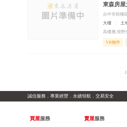
東森房屋大
台中市梧棲
大樓
土地
VR物件
誠信服務．專業經營．永續領航．交易安全
買屋
服務
賣屋
服務