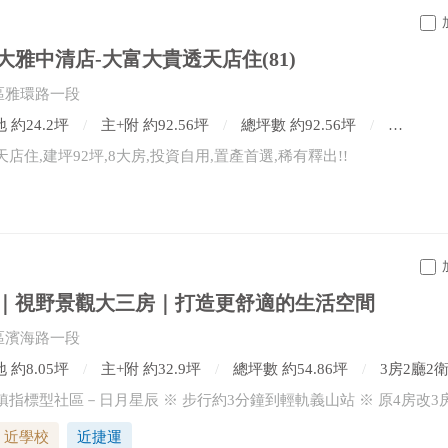
大雅中清店-大富大貴透天店住(81)
區雅環路一段
 約24.2坪
主+附 約92.56坪
總坪數 約92.56坪
8房3廳
店住,建坪92坪,8大房,投資自用,置產首選,稀有釋出!!
｜視野景觀大三房｜打造更舒適的生活空間
區濱海路一段
 約8.05坪
主+附 約32.9坪
總坪數 約54.86坪
3房2廳2
近學校
近捷運