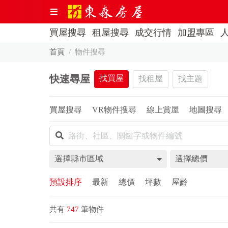
買屋搜尋
租屋搜尋
成交行情
加盟專區
首頁
物件搜尋
快速尋屋
找買屋
找租屋
找主題
買屋搜尋
VR物件搜尋
線上賞屋
地圖搜尋
選擇縣市區域
選擇總價
預設排序
最新
總價
坪數
屋齡
共有
747
筆物件