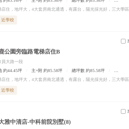
 約43.16坪
主+附 約85.58坪
總坪數 約85.58坪
5房2廳
近學校
鹿公園旁臨路電梯店住B
市員大路一段
 約44.45坪
主+附 約85.58坪
總坪數 約85.58坪
5房2廳
近學校
大雅中清店-中科前院別墅(8)