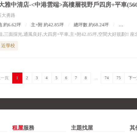
雅中清店-<中港雲端>高樓層視野戶四房+平車(560
區大勇路
 約6.62坪
主+附 約42.85坪
總坪數 約68.24坪
4房2廳
近學校
上一頁
1
2
3
4
5
6
7
8
...
74
75
下一
租屋
服務
主題找屋
其