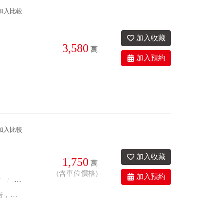
加入比較
3,580
萬
6衛
28.4年
座西朝東
加入比較
1,750
萬
(含車位價格)
衛
12.9年
有車位
座南朝北
※ 淡海新市鎮指標型社區－日月星辰 ※ 步行約3分鐘到輕軌義山站 ※ 原4房改3房，放大主臥及次臥空間 ※ 陽台面國中預定地，永久棟距視野佳 ※ 高樓採光明亮、通風舒適 ※ 現成裝潢，入住更省心 ※ 社區戶數少、管理品質佳 ※ 稀有釋出，自住、換屋首選