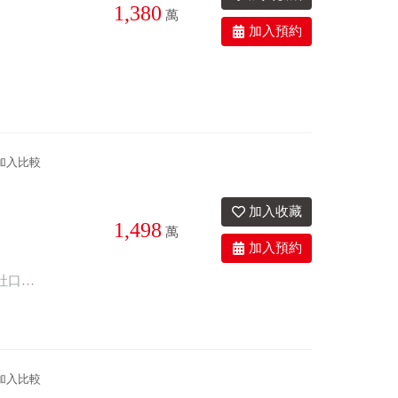
1,380
萬
3衛
21.8年
座西北朝東南
加入比較
1,498
萬
3衛
32.6年
座東北朝西南
工業住宅,可三照,邊間,採光佳,有承租旁邊,使用空間大,適小型加工,員工宿舍,鄰近社口商圈,學區!!
加入比較