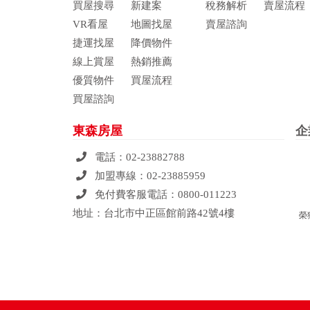
買屋搜尋
新建案
稅務解析
賣屋流程
VR看屋
地圖找屋
賣屋諮詢
捷運找屋
降價物件
線上賞屋
熱銷推薦
優質物件
買屋流程
買屋諮詢
東森房屋
企
電話：
02-23882788
加盟專線：
02-23885959
免付費客服電話：
0800-011223
地址：台北市中正區館前路42號4樓
榮