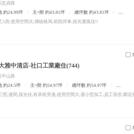
區忠貞路
 約24.99坪
主+附 約43.81坪
總坪數 約43.81坪
5房3廳
,5房,使用空間大,傳統格局,前院停車,採光通風佳!!
雅中清店-社口工業廠住(744)
區中山路
 約24.5坪
主+附 約54.97坪
總坪數 約54.97坪
4房2廳