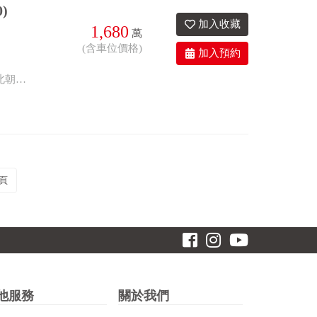
)
1,680
萬
(含車位價格)
2衛
3.7年
有車位
座東北朝西南
高樓層,視野佳,三面採光,通風良好,大四房+平車,主+附42.85坪,空間大好規劃!! 座北朝南,屋況好即可入住,鄰近臨港路,台61.三井outlet,交通便利!!
頁
他服務
關於我們