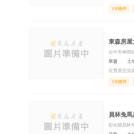
VR物件
東森房屋大
台中市神岡
華廈
土地
近豐原交流道
VR物件
員林兔馬
彰化縣員林