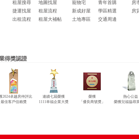
租屋搜尋
地圖找屋
寵物宅
青年首購
房
捷運找屋
租屋流程
新成好屋
學區精選
房
出租流程
租屋大補帖
土地專區
交通周邊
業得獎認證
獲2024卓越房仲評比
連續七屆榮獲
榮獲
熱心公益
最佳客戶信賴獎
1111幸福企業大獎
「優良商號獎」
榮獲兒福協尋