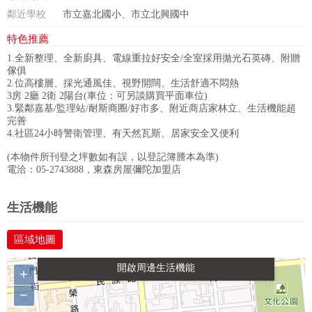
鄰近學校
市立嘉北國小、市立北興國中
特色推薦
1.全新整理、全新廚具、電線重拉好安全/全室採用拋光石英磚、附贈
傢俱
2.位高樓層、採光通風佳、視野開闊、生活舒適不悶熱
3房 2廳 2衛 2陽台(車位：可另談購買平面車位)
3.緊鄰嘉基/監理站/耐斯商圈/好市多、附近商店家林立、生活機能超
完善
4.社區24小時警衛管理、有天然瓦斯、居家安全又便利
(本物件所刊登之坪數如有誤，以登記簿謄本為準)
電洽：05-2743888，東森房屋彌陀加盟店
政府金融
學校
醫療
休閒
生活機能
區域地圖
生活購物
餐飲
交通
+
−