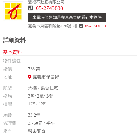
雙福不動產有限公司
05-2743888
來電時請告知是在東森官網看到本物件
嘉義市東區彌陀路120號1樓
05-2743888
詳細資料
基本資料
物件編號
－
總價
738 萬
地址
嘉義市保健街
類型
大樓 / 集合住宅
格局
3房/ 2廳/ 2衛
12F / 12F
樓層
屋齡
33.2年
管理費
3,750元 / 半年
座向
暫未調查