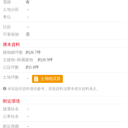
電梯
有
土地分區
－
車位
－
社區
－
可養寵物
否
謄本資料
建物總坪數
約26.7坪
主建物+附屬建物
約20.9坪
公設坪數
約5.8坪
土地坪數
－
土增稅試算
本區提供資料僅供參考，房屋資料須謄本標示資料為主。
附近環境
捷運站名
－
公車站名
－
鄰近商圈
－