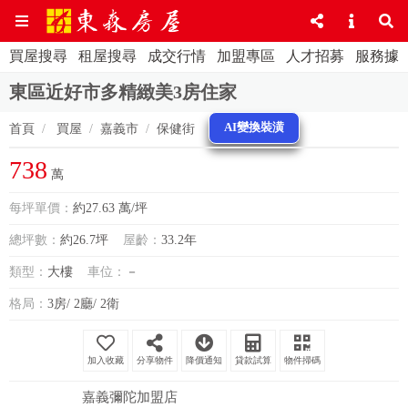
買屋搜尋
租屋搜尋
成交行情
加盟專區
人才招募
服務據
東區近好市多精緻美3房住家
AI變換裝潢
首頁
買屋
嘉義市
保健街
738
萬
每坪單價：
約27.63 萬/坪
總坪數：
約26.7坪
屋齡：
33.2年
類型：
大樓
車位：
－
格局：
3房/ 2廳/ 2衛
分享物件
降價通知
貸款試算
物件掃碼
嘉義彌陀加盟店