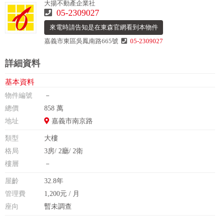
大揚不動產企業社
05-2309027
來電時請告知是在東森官網看到本物件
嘉義市東區吳鳳南路665號
05-2309027
詳細資料
基本資料
物件編號
－
總價
858 萬
地址
嘉義市南京路
類型
大樓
格局
3房/ 2廳/ 2衛
樓層
－
屋齡
32.8年
管理費
1,200元 / 月
座向
暫未調查