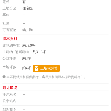
電梯
有
土地分區
住宅區
車位
－
社區
－
可養寵物
貓、狗
謄本資料
建物總坪數
約39.9坪
主建物+附屬建物
約31.9坪
公設坪數
約8坪
土地坪數
約4坪
土增稅試算
本區提供資料僅供參考，房屋資料須謄本標示資料為主。
附近環境
捷運站名
－
公車站名
－
鄰近商圈
－