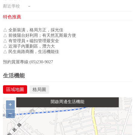
鄰近學校
－
特色推薦
△ 全新裝潢，格局方正，採光佳
△ 前後陽台好利用；有天然瓦斯最方便
△ 有管理員＋磁扣管理最安全
△ 近湖子內重劃區，潛力大
△ 民生南路商圈，生活機能佳
預約賞屋專線:(05)230-9027
政府金融
學校
醫療
休閒
生活機能
區域地圖
格局圖
生活購物
餐飲
交通
+
−