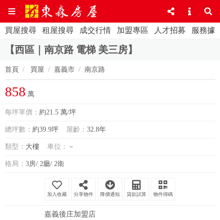
買屋搜尋
租屋搜尋
成交行情
加盟專區
人才招募
服務據
【西區｜南京路 電梯 美三房】
首頁
買屋
嘉義市
南京路
858
萬
每坪單價：
約21.5 萬/坪
總坪數：
約39.9坪
屋齡：
32.8年
類型：
大樓
車位：
－
格局：
3房/ 2廳/ 2衛
分享物件
降價通知
貸款試算
物件掃碼
嘉義後庄加盟店