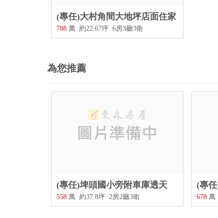
(專任)大村角間大地坪店面住家
788
萬
約22.67坪
6房3廳3衛
為您推薦
(專任)埤頭國小旁附車庫透天
(專
558
萬
約37.8坪
2房2廳3衛
678
萬