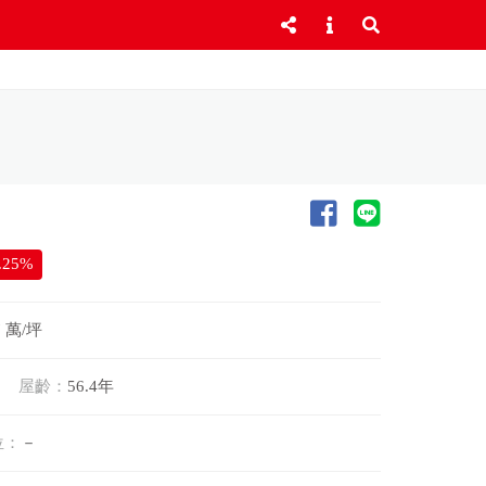
.25%
7 萬/坪
屋齡：
56.4年
位：
－