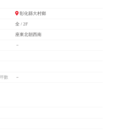
彰化縣大村鄉
全 / 2F
座東北朝西南
－
坪數
－