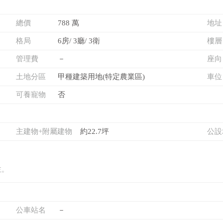
總價
788 萬
地址
格局
6房/ 3廳/ 3衛
樓層
管理費
－
座向
土地分區
甲種建築用地(特定農業區)
車位
可養寵物
否
主建物+附屬建物
約22.7坪
公設
主。
公車站名
－