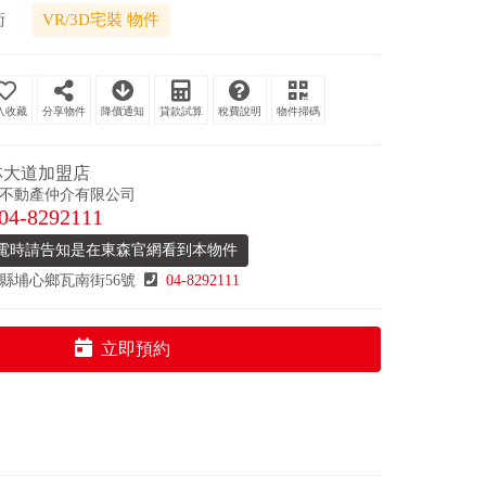
衛
VR/3D宅裝 物件
分享物件
降價通知
貸款試算
稅費說明
物件掃碼
林大道加盟店
不動產仲介有限公司
04-8292111
電時請告知是在東森官網看到本物件
縣埔心鄉瓦南街56號
04-8292111
立即預約