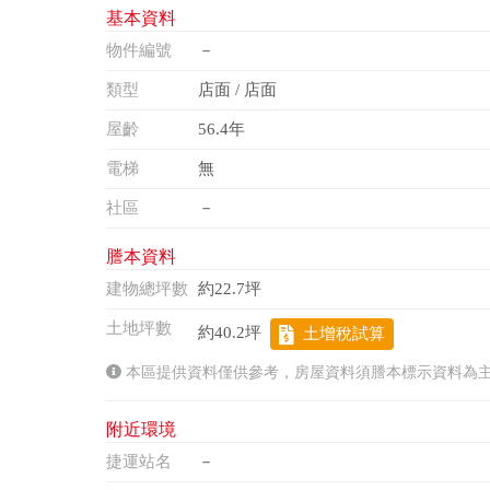
基本資料
物件編號
－
類型
店面 / 店面
屋齡
56.4年
電梯
無
社區
－
謄本資料
建物總坪數
約22.7坪
土地坪數
約40.2坪
土增稅試算
本區提供資料僅供參考，房屋資料須謄本標示資料為
附近環境
捷運站名
－