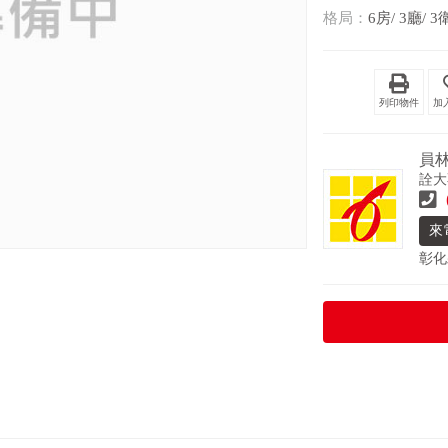
格局：
6房/ 3廳/ 3
列印物件
員
詮大
來
彰化