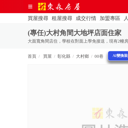
買屋搜尋
租屋搜尋
成交行情
加盟專區
(專任)大村角間大地坪店面住家
大面寬角間店住，學校在對面上學免接送，現有2幢
AI變換
首頁
買屋
彰化縣
大村鄉
00巷