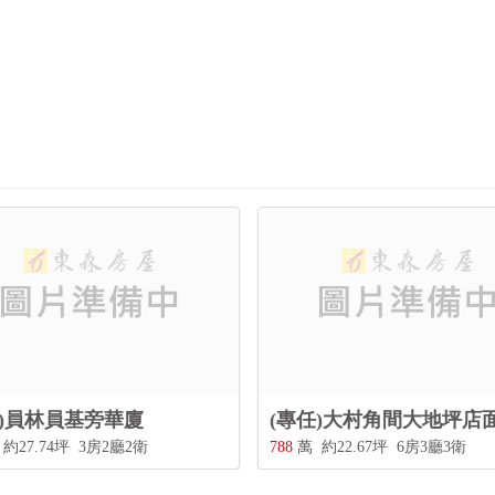
任)員林員基旁華廈
(專任)大村角間大地坪店
約27.74坪
3房2廳2衛
788
萬
約22.67坪
6房3廳3衛