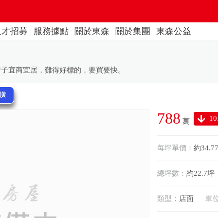
人才招募
服務據點
關於東森
關於集團
東森公益
房子宜商宜居，難得好標的，要買要快。
裝潢
788
10
萬
每坪單價：
約34.7
總坪數：
約22.7坪
類型：
店面
車