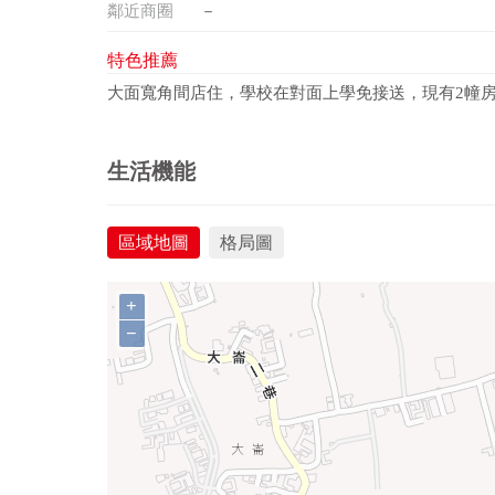
鄰近商圈
－
特色推薦
大面寬角間店住，學校在對面上學免接送，現有2幢
生活機能
區域地圖
格局圖
+
−