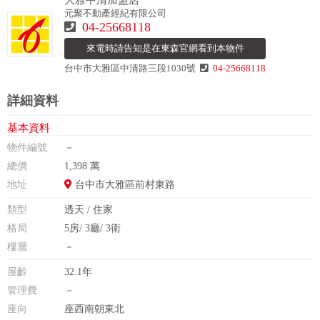
大雅中清加盟店
元聚不動產經紀有限公司
04-25668118
來電時請告知是在東森官網看到本物件
台中市大雅區中清路三段1030號
04-25668118
詳細資料
基本資料
物件編號
－
總價
1,398 萬
地址
台中市大雅區前村東路
類型
透天 / 住家
格局
5房/ 3廳/ 3衛
樓層
－
屋齡
32.1年
管理費
－
座向
座西南朝東北