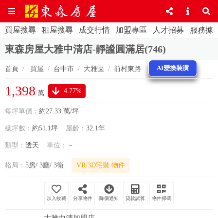
買屋搜尋
租屋搜尋
成交行情
加盟專區
人才招募
服務據
東森房屋大雅中清店-靜謐圓滿居(746)
AI變換裝潢
首頁
買屋
台中市
大雅區
前村東路
1,398
4.77%
萬
每坪單價：
約27.33 萬/坪
總坪數：
約51.1坪
屋齡：
32.1年
類型：
透天
車位：
－
格局：
5房/ 3廳/ 3衛
VR/3D宅裝 物件
分享物件
降價通知
貸款試算
物件掃碼