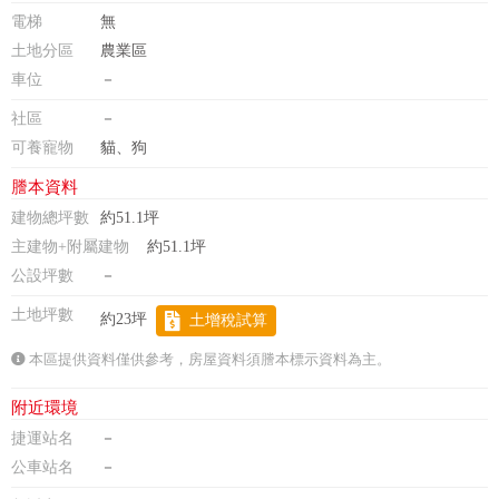
電梯
無
土地分區
農業區
車位
－
社區
－
可養寵物
貓、狗
謄本資料
建物總坪數
約51.1坪
主建物+附屬建物
約51.1坪
公設坪數
－
土地坪數
約23坪
土增稅試算
本區提供資料僅供參考，房屋資料須謄本標示資料為主。
附近環境
捷運站名
－
公車站名
－