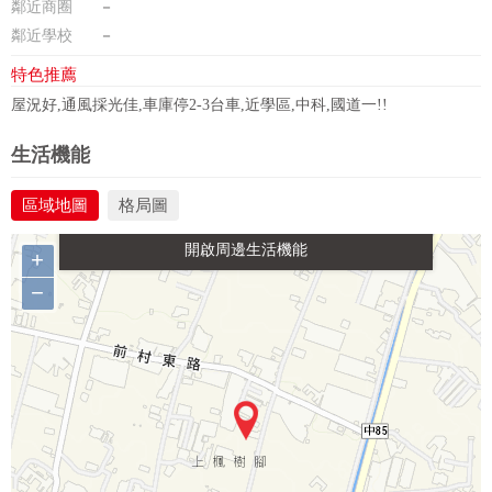
鄰近商圈
－
鄰近學校
－
特色推薦
屋況好,通風採光佳,車庫停2-3台車,近學區,中科,國道一!!
政府金融
學校
醫療
休閒
生活機能
區域地圖
格局圖
生活購物
餐飲
交通
+
−