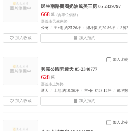
民生南路商圈奶油風美三房 05-2339797
668
萬
(含車位價格)
嘉義市民生南路
公寓
主+附 約25.26坪
總坪數 約29.86坪
3房2
加入比較
興嘉公園旁透天 05-2340777
628
萬
嘉義市上海路
透天
土地 約19.36坪
主+附 約23.12坪
總坪數 約
加入比較