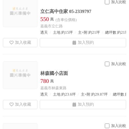
加入比較
立仁高中住家 05-2339797
550
萬
(含車位價格)
嘉義市立仁路
透天
土地 約15坪
主+附 約21坪
總坪數 約21
加入比較
林森國小店面
780
萬
嘉義市林森東路
透天
土地 約23.6坪
主+附 約29.87坪
總坪數 約2
加入比較