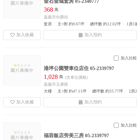
金石金城套房 05-2340777
368
萬
嘉義市向榮街
套房
主+附 約9.67坪
總坪數 約12.02坪
1房1廳
加入比較
港坪公園雙車位店住 05-2339797
1,028
萬
(含車位價格)
嘉義市玉康路
大樓
主+附 約47.11坪
總坪數 約55.77坪
2房2
加入比較
福容飯店旁美三房 05-2339797