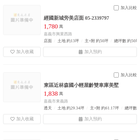
加入比較
經國新城旁美店面 05-2339797
1,780
萬
嘉義市興業西路
店面
土地 約13坪
主+附 約50坪
總坪數 約50
加入比較
東區近林森國小輕屋齡雙車庫美墅
1,838
萬
嘉義市東義路
透天
土地 約29.34坪
主+附 約61.17坪
總坪數 約