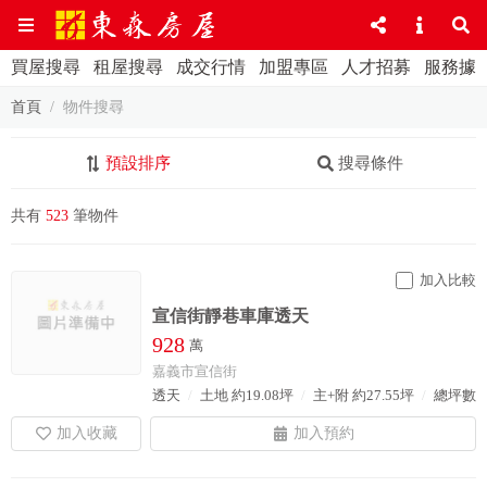
買屋搜尋
租屋搜尋
成交行情
加盟專區
人才招募
服務據
首頁
物件搜尋
預設排序
搜尋條件
共有
523
筆物件
加入比較
宣信街靜巷車庫透天
928
萬
嘉義市宣信街
透天
土地 約19.08坪
主+附 約27.55坪
總坪數 約