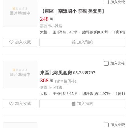
加入比較
【東區｜蘭潭國小 景觀 美套房】
248
萬
嘉義市小雅路
大樓
主+附 約5.45坪
總坪數 約8.07坪
1房1衛
加入比較
東區北歐風套房 05-2339797
368
萬
(含車位價格)
嘉義市小雅路
大樓
主+附 約8.65坪
總坪數 約11.97坪
1房1廳
加入比較