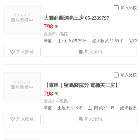
加入比較
大雅商圈漂亮三房 05-2339797
798
萬
嘉義市小雅路
華廈
主+附 約25.29坪
總坪數 約32.69坪
3房2
加入比較
【東區｜聖馬醫院旁 電梯美三房】
798
萬
嘉義市小雅路
華廈
土地 約6.15坪
主+附 約25.3坪
總坪數 約3