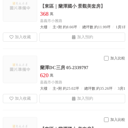
【東區｜蘭潭國小 景觀美套房】
368
萬
嘉義市小雅路
大樓
主+附 約8.66坪
總坪數 約11.99坪
1房1衛
加入比較
蘭潭DC三房 05-2339797
620
萬
嘉義市小雅路
大樓
主+附 約25.02坪
總坪數 約35.26坪
3房1
加入比較