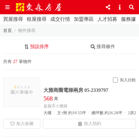
買屋搜尋
租屋搜尋
成交行情
加盟專區
人才招募
服務據
首頁
物件搜尋
預設排序
搜尋條件
共有
27
筆物件
加入比較
大雅商圈電梯兩房 05-2339797
568
萬
嘉義市小雅路
大樓
主+附 約19.55坪
總坪數 約26.28坪
2房2