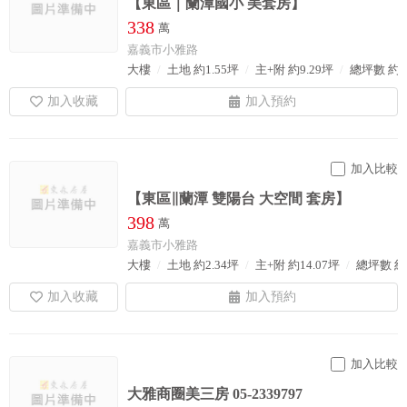
【東區｜蘭潭國小 美套房】
338
萬
嘉義市小雅路
大樓
土地 約1.55坪
主+附 約9.29坪
總坪數 約1
加入比較
【東區∥蘭潭 雙陽台 大空間 套房】
398
萬
嘉義市小雅路
大樓
土地 約2.34坪
主+附 約14.07坪
總坪數 約1
加入比較
大雅商圈美三房 05-2339797