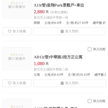
A13(管)皇翔Park景觀戶+車位
2,880
萬
(含車位價格)
新北市土城區中華路一段
商辦
土地 約6.6坪
主+附 約27.85坪
總坪數 約5
加入比較
AD12(管)中華路2段方正公寓
1,080
萬
新北市土城區中華路二段
公寓
土地 約8.63坪
主+附 約28.45坪
總坪數 約2
加入比較