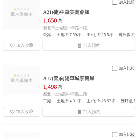
加入比較
A21(捷)中華美寓鼎加
1,650
萬
新北市土城區中華路一段
公寓
土地 約7.59坪
主+附 約25.5坪
總坪數 約2
加入比較
A17(管)向陽華城景觀屋
1,498
萬
新北市土城區中華路二段
工廠
土地 約4.01坪
主+附 約25.57坪
總坪數 約3
加入比較