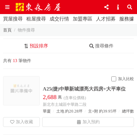
買屋搜尋
租屋搜尋
成交行情
加盟專區
人才招募
服務據
首頁
物件搜尋
預設排序
搜尋條件
共有
13
筆物件
加入比較
A25(捷)中華新城漂亮大四房+大平車位
2,688
萬
(含車位價格)
新北市土城區中華路二段
華廈
土地 約20.28坪
主+附 約39.95坪
總坪數 約