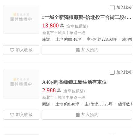
加入比較
#土城全新獨棟廠辦~洽北投三合街二段480號0228967788
13,800
萬
(含車位價格)
新北市土城區中華路一段
廠辦
土地 約99.48坪
主+附 約228.03坪
總坪數 
加入比較
A40(捷)高峰鑄工新生活有車位
2,988
萬
(含車位價格)
新北市土城區中華路一段
商辦
土地 約8.48坪
主+附 約33.25坪
總坪數 約5