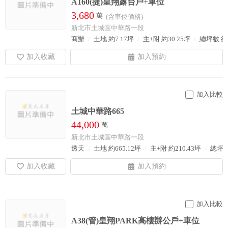
A160(捷)皇翔露台戶+車位
3,680
萬
(含車位價格)
新北市土城區中華路一段
商辦
土地 約7.17坪
主+附 約30.25坪
總坪數 約5
加入比較
土城中華路665
44,000
萬
新北市土城區中華路一段
透天
土地 約665.12坪
主+附 約210.43坪
總坪數
加入比較
A38(管)皇翔PARK高樓辦公戶+車位