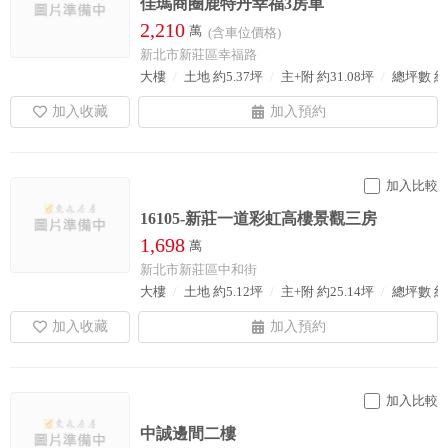
佳瑪商圈鹿特丹幸福3房車
2,210
萬
(含車位價格)
新北市新莊區幸福路
大樓
土地 約5.37坪
主+附 約31.08坪
總坪數 約
加入比較
16105-新莊一道彩虹高樓景觀三房
1,698
萬
新北市新莊區中和街
大樓
土地 約5.12坪
主+附 約25.14坪
總坪數 約3
加入比較
中誠邊間二樓