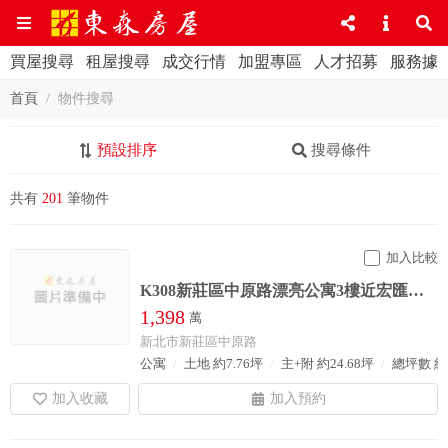
買屋搜尋
租屋搜尋
成交行情
加盟專區
人才招募
服務據
首頁
物件搜尋
預設排序
搜尋條件
共有
201
筆物件
加入比較
K308新莊區中原路漂亮公寓3樓近宏匯廣場捷運新莊副都心站
1,398
萬
新北市新莊區中原路
公寓
土地 約7.76坪
主+附 約24.68坪
總坪數 約2