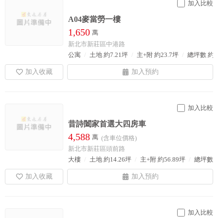
加入比較
A04麥當勞一樓
1,650
萬
新北市新莊區中港路
公寓
土地 約7.21坪
主+附 約23.7坪
總坪數 約2
加入比較
昔詩闔家首選大四房車
4,588
萬
(含車位價格)
新北市新莊區頭前路
大樓
土地 約14.26坪
主+附 約56.89坪
總坪數 約
加入比較