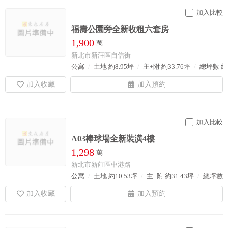
加入比較
福壽公園旁全新收租六套房
1,900
萬
新北市新莊區自信街
公寓
土地 約8.95坪
主+附 約33.76坪
總坪數 約3
加入比較
A03棒球場全新裝潢4樓
1,298
萬
新北市新莊區中港路
公寓
土地 約10.53坪
主+附 約31.43坪
總坪數 約