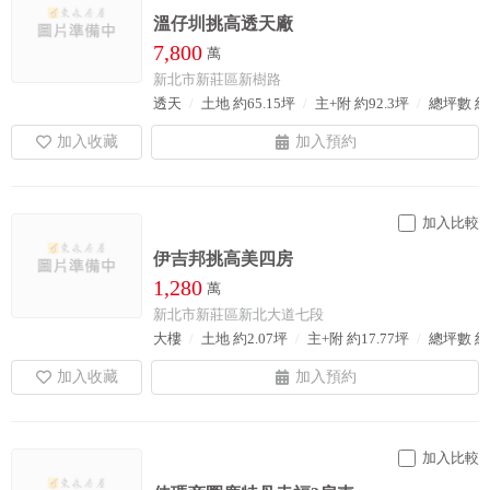
溫仔圳挑高透天廠
7,800
萬
新北市新莊區新樹路
透天
土地 約65.15坪
主+附 約92.3坪
總坪數 約
加入比較
伊吉邦挑高美四房
1,280
萬
新北市新莊區新北大道七段
大樓
土地 約2.07坪
主+附 約17.77坪
總坪數 約2
加入比較