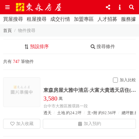
買屋搜尋
租屋搜尋
成交行情
加盟專區
人才招募
服務據
首頁
物件搜尋
預設排序
搜尋條件
共有
747
筆物件
加入比較
東森房屋大雅中清店-大富大貴透天店住(81)
3,580
萬
台中市大雅區雅環路一段
透天
土地 約24.2坪
主+附 約92.56坪
總坪數 約9