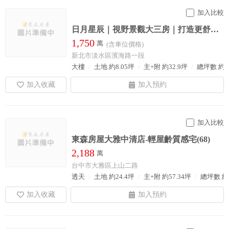
加入比較
日月星辰｜視野景觀大三房｜打造更舒適的生活空間
1,750
萬
(含車位價格)
新北市淡水區濱海路一段
大樓
土地 約8.05坪
主+附 約32.9坪
總坪數 約5
加入比較
東森房屋大雅中清店-輕屋齡質感宅(68)
2,188
萬
台中市大雅區上山二路
透天
土地 約24.4坪
主+附 約57.34坪
總坪數 約5