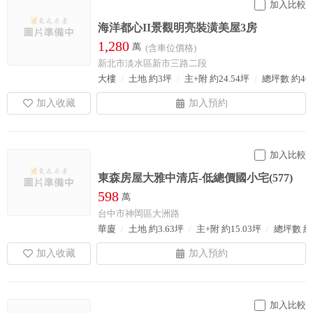
加入比較
海洋都心II景觀明亮裝潢美屋3房
1,280
萬
(含車位價格)
新北市淡水區新市三路二段
大樓
土地 約3坪
主+附 約24.54坪
總坪數 約46
加入比較
東森房屋大雅中清店-低總價國小宅(577)
598
萬
台中市神岡區大洲路
華廈
土地 約3.63坪
主+附 約15.03坪
總坪數 約1
加入比較