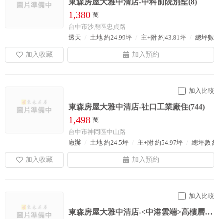
東森房屋大雅中清店-中科前院別墅(8)
1,380
萬
台中市沙鹿區忠貞路
透天
土地 約24.99坪
主+附 約43.81坪
總坪數 約
加入比較
東森房屋大雅中清店-社口工業廠住(744)
1,498
萬
台中市神岡區中山路
廠辦
土地 約24.5坪
主+附 約54.97坪
總坪數 約5
加入比較
東森房屋大雅中清店-<中港雲端>高樓層視野戶四房+平車(560)