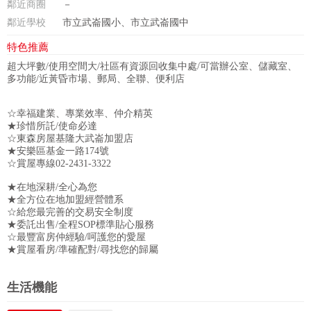
鄰近商圈
－
鄰近學校
市立武崙國小、市立武崙國中
特色推薦
超大坪數/使用空間大/社區有資源回收集中處/可當辦公室、儲藏室、
多功能/近黃昏市場、郵局、全聯、便利店
☆幸福建業、專業效率、仲介精英
★珍惜所託/使命必達
☆東森房屋基隆大武崙加盟店
★安樂區基金一路174號
☆賞屋專線02-2431-3322
★在地深耕/全心為您
★全方位在地加盟經營體系
☆給您最完善的交易安全制度
★委託出售/全程SOP標準貼心服務
☆最豐富房仲經驗/呵護您的愛屋
★賞屋看房/準確配對/尋找您的歸屬
政府金融
學校
醫療
休閒
生活機能