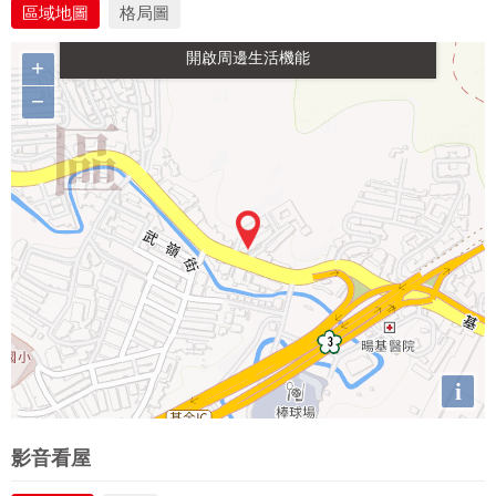
區域地圖
格局圖
生活購物
餐飲
交通
+
−
i
影音看屋