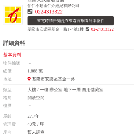
基隆大武崙加盟店
伯仲不動產仲介經紀有限公司
0224313322
來電時請告知是在東森官網看到本物件
基隆市安樂區基金一路174號1樓
02-24313322
詳細資料
基本資料
物件編號
－
總價
1,888 萬
地址
基隆市安樂區基金一路
類型
大樓 / 一樓:辦公室 地下一層:自用儲藏室
格局
開放空間
樓層
－
屋齡
27.7年
管理費
40元 / 坪
座向
暫未調查