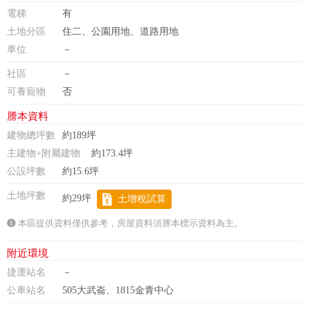
電梯
有
土地分區
住二、公園用地、道路用地
車位
－
社區
－
可養寵物
否
謄本資料
建物總坪數
約189坪
主建物+附屬建物
約173.4坪
公設坪數
約15.6坪
土地坪數
約29坪
土增稅試算
本區提供資料僅供參考，房屋資料須謄本標示資料為主。
附近環境
捷運站名
－
公車站名
505大武崙、1815金青中心