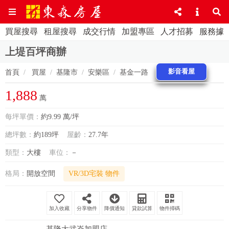
買屋搜尋
租屋搜尋
成交行情
加盟專區
人才招募
服務據
上堤百坪商辦
影音看屋
首頁
買屋
基隆市
安樂區
基金一路
1,888
萬
每坪單價：
約9.99 萬/坪
總坪數：
約189坪
屋齡：
27.7年
類型：
大樓
車位：
－
格局：
開放空間
VR/3D宅裝 物件
分享物件
降價通知
貸款試算
物件掃碼