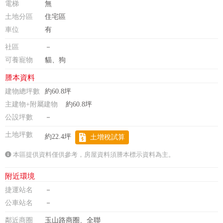
電梯
無
土地分區
住宅區
車位
有
社區
－
可養寵物
貓、狗
謄本資料
建物總坪數
約60.8坪
主建物+附屬建物
約60.8坪
公設坪數
－
土地坪數
約22.4坪
土增稅試算
本區提供資料僅供參考，房屋資料須謄本標示資料為主。
附近環境
捷運站名
－
公車站名
－
鄰近商圈
玉山路商圈、全聯