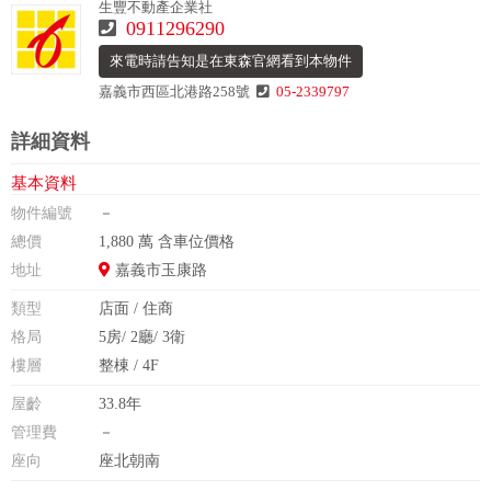
生豐不動產企業社
0911296290
來電時請告知是在東森官網看到本物件
嘉義市西區北港路258號
05-2339797
詳細資料
基本資料
物件編號
－
總價
1,880 萬 含車位價格
地址
嘉義市玉康路
類型
店面 / 住商
格局
5房/ 2廳/ 3衛
樓層
整棟 / 4F
屋齡
33.8年
管理費
－
座向
座北朝南