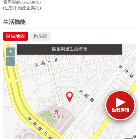
賞屋專線05-2339797
(生豐不動產企業社)
政府金融
學校
醫療
休閒
生活機能
區域地圖
格局圖
生活購物
餐飲
交通
+
−
點我導讀