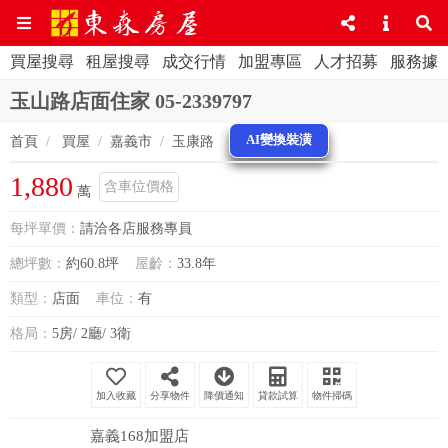
買屋搜尋
租屋搜尋
成交行情
加盟專區
人才招募
服務據
玉山路店面住家 05-2339797
AI變換裝潢
首頁
買屋
嘉義市
玉康路
1,880
含車位價格
萬
每坪單價：
請洽各店服務專員
總坪數：
約60.8坪
屋齡：
33.8年
類型：
店面
車位：
有
格局：
5房/ 2廳/ 3衛
分享物件
降價通知
貸款試算
物件掃碼
嘉義168加盟店