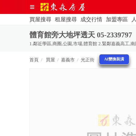
買屋搜尋
租屋搜尋
成交行情
加盟專區
體育館旁大地坪透天 05-2339797
AI變換裝潢
首頁
買屋
嘉義市
光正街