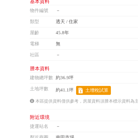
基本資料
物件編號
－
類型
透天 / 住家
屋齡
45.8年
電梯
無
社區
－
謄本資料
建物總坪數
約36.9坪
土地坪數
約41.1坪
土增稅試算
本區提供資料僅供參考，房屋資料須謄本標示資料為
附近環境
捷運站名
－
鄰近商圈
南田市場