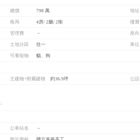
總價
798 萬
地址
格局
4房/ 2廳/ 2衛
樓層
管理費
－
座向
土地分區
住一
車位
可養寵物
貓、狗
主建物+附屬建物
約36.9坪
公設
主。
公車站名
－
鄰近學校
國立嘉義高工