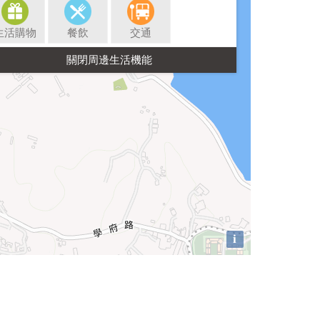
生活購物
餐飲
交通
i