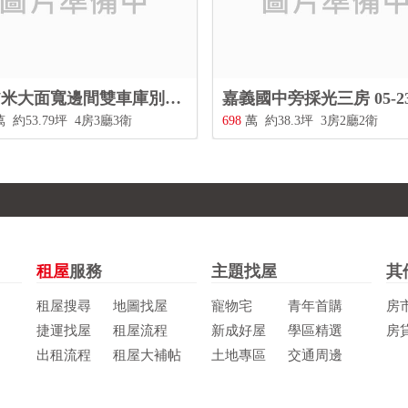
嘉義國中旁採光三房 05-2339797
民生北路金店面 05-23397
萬
約38.3坪
3房2廳2衛
1,980
萬
約88.43坪
7房2廳3衛
租屋
服務
主題找屋
其
租屋搜尋
地圖找屋
寵物宅
青年首購
房
捷運找屋
租屋流程
新成好屋
學區精選
房
出租流程
租屋大補帖
土地專區
交通周邊