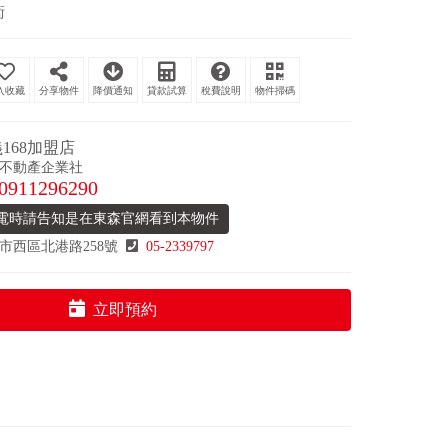
衛
分享物件
降價通知
貸款試算
稅費說明
物件掃碼
168加盟店
不動產企業社
0911296290
電時請告知是在東森官網看到本物件
市西區北港路258號
05-2339797
立即預約