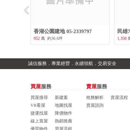
797
民雄7米大面寬邊間雙車庫別墅 05-2339797
1,350
萬
約53.79坪
4房3廳3衛
698
誠信服務．專業經營．永續領航．交易安全
買屋
服務
賣屋
服務
買屋搜尋
新建案
稅務解析
賣屋流程
VR看屋
地圖找屋
賣屋諮詢
捷運找屋
降價物件
線上賞屋
熱銷推薦
優質物件
買屋流程