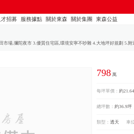
人才招募
服務據點
關於東森
關於集團
東森公益
798
萬
每坪單價：
約21.6
總坪數：
約36.9坪
類型：
透天
車