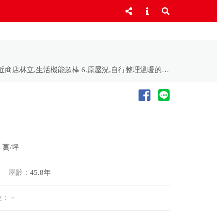
1.鄰近學區,商圈,公園,市場,體育館 2.緊鄰嘉義高工,南田市場,彌陀夜市 3.優質住宅區,環境安寧不吵雜 4.大地坪好規劃 5.附近商店林立,生活機能超棒 6.原屋況,自行整理溫暖的家 7.採光通風良好 8.有孝親房免煩惱 9.臨路約10米,出入免煩惱 10.東區稀有房屋釋出 11.大面寬,好運用 東森168-幸福一路發 預約看屋專線：(05)2339797或(05)2337676 ★更多物件搜尋★ 東森房屋168加盟店官網↓↓ http://store.etwarm.com.tw/A1116 連結樂屋網↓↓ https://vip.rakuya.com.tw/0928776815/sell 連結我家網↓↓ https://sales.myhomes.com.tw/0931909707 連結591↓↓ https://www.591.com.tw/broker20529?type=2&post_id=16 -------------------------------------------- 賞屋專線05-2339797 (生豐不動產企業社)
4 萬/坪
屋齡：
45.8年
位：
－