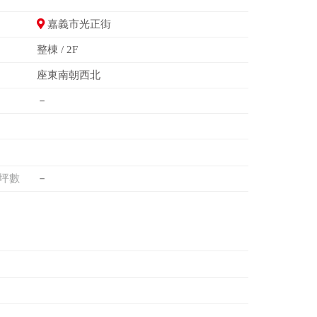
嘉義市光正街
整棟 / 2F
座東南朝西北
－
坪數
－