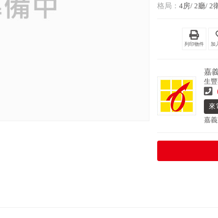
格局：
4房/ 2廳/ 2
列印物件
嘉義
生豐
來
嘉義