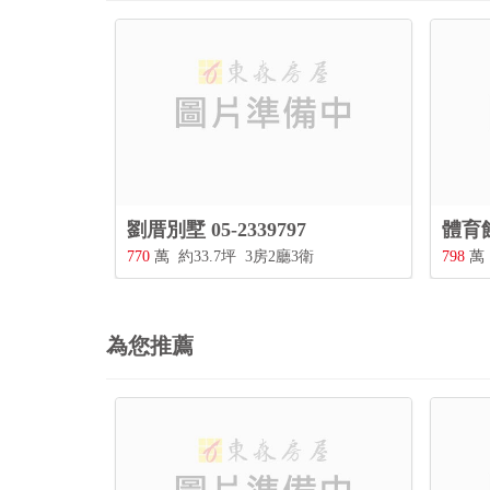
劉厝別墅 05-2339797
770
萬
約33.7坪
3房2廳3衛
798
萬
為您推薦