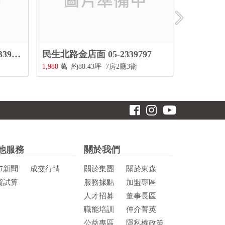
97
民權路低總價住家 05-2339797
玉山路店面
598
萬
約37坪
3房3廳2衛
1,880
萬
約
他服務
關於我們
市新聞
成交行情
關於集團
關於東森
貸試算
服務據點
加盟專區
人才招募
董事長區
職能培訓
仲介菁英
公益專區
隱私權政策