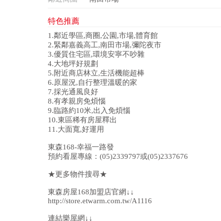
特色推薦
1.鄰近學區,商圈,公園,市場,體育館
2.緊鄰嘉義高工,南田市場,彌陀夜市
3.優質住宅區,環境安寧不吵雜
4.大地坪好規劃
5.附近商店林立,生活機能超棒
6.原屋況,自行整理溫暖的家
7.採光通風良好
8.有孝親房免煩惱
9.臨路約10米,出入免煩惱
10.東區稀有房屋釋出
11.大面寬,好運用
東森168-幸福一路發
預約看屋專線：(05)2339797或(05)2337676
★更多物件搜尋★
東森房屋168加盟店官網↓↓
http://store.etwarm.com.tw/A1116
連結樂屋網↓↓