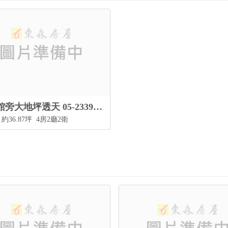
體育館旁大地坪透天 05-2339797
約36.87坪
4房2廳2衛