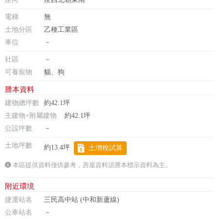
電梯
無
土地分區
乙種工業區
車位
－
社區
－
可養寵物
貓、狗
謄本資料
建物總坪數
約42.1坪
主建物+附屬建物
約42.1坪
公設坪數
－
土地坪數
約13.4坪
土增稅試算
本區提供資料僅供參考，房屋資料須謄本標示資料為主。
附近環境
捷運站名
三民高中站 (中和新蘆線)
公車站名
－