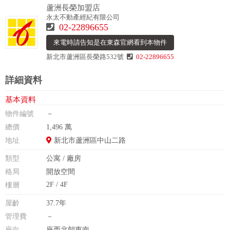
蘆洲長榮加盟店
永太不動產經紀有限公司
02-22896655
來電時請告知是在東森官網看到本物件
新北市蘆洲區長榮路532號
02-22896655
詳細資料
基本資料
物件編號
－
總價
1,496 萬
地址
新北市蘆洲區中山二路
類型
公寓 / 廠房
格局
開放空間
2F / 4F
樓層
屋齡
37.7年
管理費
－
座向
座西北朝東南