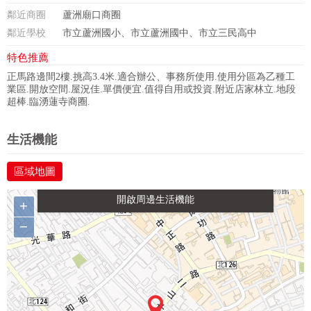
鄰近商圈
蘆洲廟口商圈
鄰近學校
市立蘆洲國小、市立蘆洲國中、市立三民高中
特色推薦
正馬路邊間2樓.挑高3.4米.適合辦公、事務所使用.使用分區為乙種工
業區.開放空間.屋況佳.單價便宜.值得自用或投資.附近店家林立.地段
超棒.臨湧蓮寺商圈.
政府金融
學校
醫療
休閒
生活機能
區域地圖
生活購物
餐飲
交通
+
−