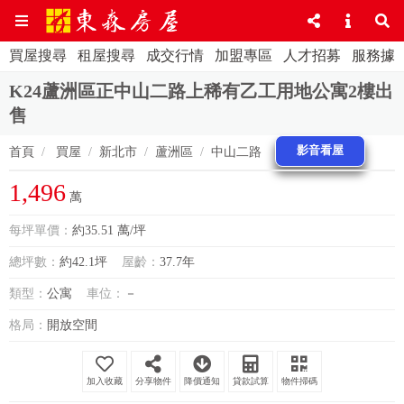
買屋搜尋
租屋搜尋
成交行情
加盟專區
人才招募
服務據
K24蘆洲區正中山二路上稀有乙工用地公寓2樓出
售
影音看屋
首頁
買屋
新北市
蘆洲區
中山二路
1,496
萬
每坪單價：
約35.51 萬/坪
總坪數：
約42.1坪
屋齡：
37.7年
類型：
公寓
車位：
－
格局：
開放空間
分享物件
降價通知
貸款試算
物件掃碼