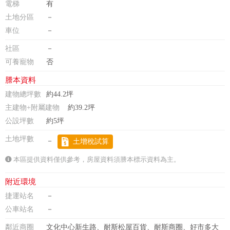
電梯
有
土地分區
－
車位
－
社區
－
可養寵物
否
謄本資料
建物總坪數
約44.2坪
主建物+附屬建物
約39.2坪
公設坪數
約5坪
土地坪數
－
土增稅試算
本區提供資料僅供參考，房屋資料須謄本標示資料為主。
附近環境
捷運站名
－
公車站名
－
鄰近商圈
文化中心新生路、耐斯松屋百貨、耐斯商圈、好市多大