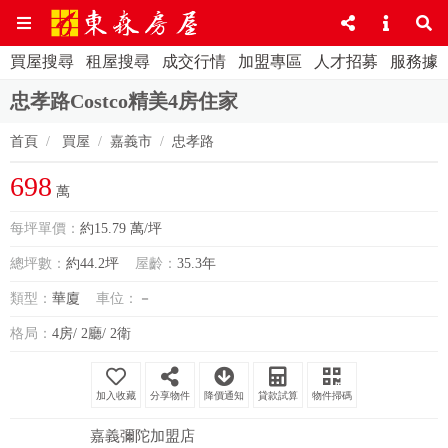
買屋搜尋
租屋搜尋
成交行情
加盟專區
人才招募
服務據
忠孝路Costco精美4房住家
首頁
買屋
嘉義市
忠孝路
698
萬
每坪單價：
約15.79 萬/坪
總坪數：
約44.2坪
屋齡：
35.3年
類型：
華廈
車位：
－
格局：
4房/ 2廳/ 2衛
分享物件
降價通知
貸款試算
物件掃碼
嘉義彌陀加盟店