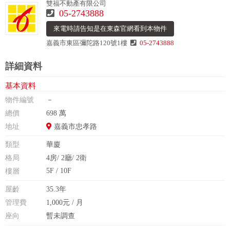
雙福不動產有限公司
05-2743888
來電時請告知是在東森官網看到本物件
嘉義市東區彌陀路120號1樓
05-2743888
詳細資料
基本資料
物件編號
－
總價
698 萬
地址
嘉義市忠孝路
類型
華廈
格局
4房/ 2廳/ 2衛
5F / 10F
樓層
屋齡
35.3年
管理費
1,000元 / 月
座向
暫未調查