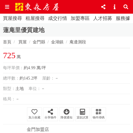
買屋搜尋
租屋搜尋
成交行情
加盟專區
人才招募
服務據
蓮庵里優質建地
首頁
買屋
金門縣
金湖鎮
庵邊測段
725
萬
每坪單價：
約4.99 萬/坪
總坪數：
約145.2坪
屋齡：
－
類型：
土地
車位：
－
格局：
－
分享物件
降價通知
貸款試算
物件掃碼
金門加盟店