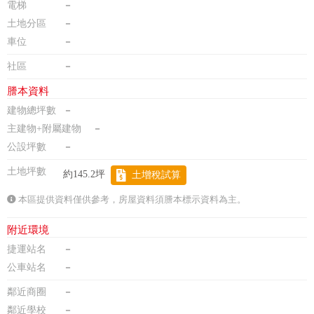
電梯
－
土地分區
－
車位
－
社區
－
謄本資料
建物總坪數
－
主建物+附屬建物
－
公設坪數
－
土地坪數
約145.2坪
土增稅試算
本區提供資料僅供參考，房屋資料須謄本標示資料為主。
附近環境
捷運站名
－
公車站名
－
鄰近商圈
－
鄰近學校
－