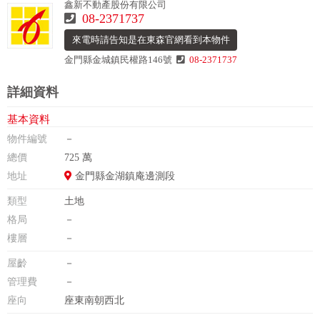
鑫新不動產股份有限公司
08-2371737
來電時請告知是在東森官網看到本物件
金門縣金城鎮民權路146號
08-2371737
詳細資料
基本資料
物件編號
－
總價
725 萬
地址
金門縣金湖鎮庵邊測段
類型
土地
格局
－
樓層
－
屋齡
－
管理費
－
座向
座東南朝西北