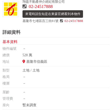
翔盈不動產仲介經紀有限公司
02-24517888
來電時請告知是在東森官網看到本物件
基隆市七堵區百三街81號
02-24517888
詳細資料
基本資料
物件編號
－
總價
528 萬
地址
基隆市信義區
類型
土地 / 土地
格局
－
樓層
－
屋齡
－
管理費
－
座向
暫未調查