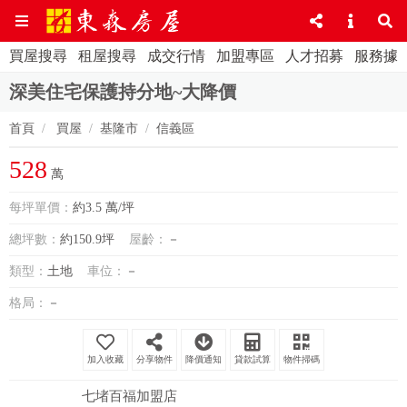
買屋搜尋
租屋搜尋
成交行情
加盟專區
人才招募
服務據
深美住宅保護持分地~大降價
首頁
買屋
基隆市
信義區
528
萬
每坪單價：
約3.5 萬/坪
總坪數：
約150.9坪
屋齡：
－
類型：
土地
車位：
－
格局：
－
分享物件
降價通知
貸款試算
物件掃碼
七堵百福加盟店