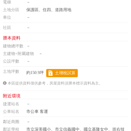
電梯
－
土地分區
保護區、住四、道路用地
車位
－
社區
－
謄本資料
建物總坪數
－
主建物+附屬建物
－
公設坪數
－
土地坪數
約150.9坪
土增稅試算
本區提供資料僅供參考，房屋資料須謄本標示資料為主。
附近環境
捷運站名
－
公車站名
市公車 客運
鄰近商圈
－
鄰近學校
市立深美國小、市立信義國中、國立基隆女中、崇右技