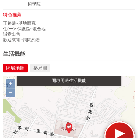
術學院
特色推薦
正路邊~基地面寬
住(一)~保護區~混合地
誠意出售!
歡迎來電~詢問約看.
政府金融
學校
醫療
休閒
生活機能
區域地圖
格局圖
生活購物
餐飲
交通
+
−