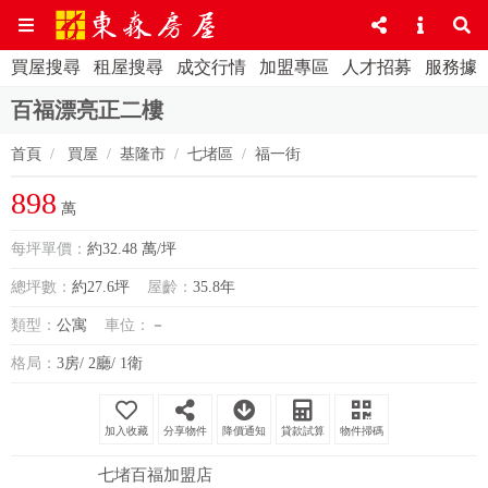
買屋搜尋
租屋搜尋
成交行情
加盟專區
人才招募
服務據
百福漂亮正二樓
首頁
買屋
基隆市
七堵區
福一街
898
萬
每坪單價：
約32.48 萬/坪
總坪數：
約27.6坪
屋齡：
35.8年
類型：
公寓
車位：
－
格局：
3房/ 2廳/ 1衛
分享物件
降價通知
貸款試算
物件掃碼
七堵百福加盟店