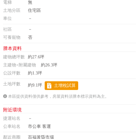
電梯
無
土地分區
住宅區
車位
－
社區
－
可養寵物
否
謄本資料
建物總坪數
約27.6坪
主建物+附屬建物
約26.3坪
公設坪數
約1.3坪
土地坪數
約9.1坪
土增稅試算
本區提供資料僅供參考，房屋資料須謄本標示資料為主。
附近環境
捷運站名
－
公車站名
市公車 客運
鄰近商圈
百福黃昏市場