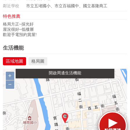
鄰近學校
市立五堵國小、市立百福國中、國立基隆商工
特色推薦
格局方正~採光好
屋況很好~低樓層
歡迎手電預約賞屋!
政府金融
學校
醫療
休閒
生活機能
區域地圖
格局圖
生活購物
餐飲
交通
+
−