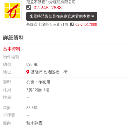
翔盈不動產仲介經紀有限公司
02-24517888
來電時請告知是在東森官網看到本物件
基隆市七堵區百三街81號
02-24517888
詳細資料
基本資料
物件編號
－
總價
898 萬
地址
基隆市七堵區福一街
類型
公寓 / 住家用
格局
3房/ 2廳/ 1衛
樓層
－
屋齡
35.8年
管理費
－
座向
暫未調查