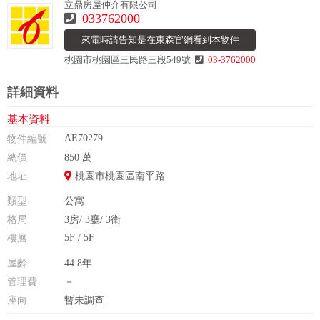
立鼎房屋仲介有限公司
033762000
來電時請告知是在東森官網看到本物件
桃園市桃園區三民路三段549號
03-3762000
詳細資料
基本資料
AE70279
物件編號
總價
850 萬
地址
桃園市桃園區南平路
類型
公寓
格局
3房/ 3廳/ 3衛
5F / 5F
樓層
屋齡
44.8年
管理費
－
座向
暫未調查