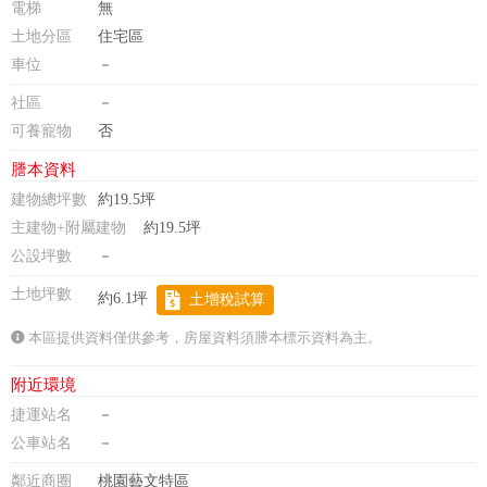
電梯
無
土地分區
住宅區
車位
－
社區
－
可養寵物
否
謄本資料
建物總坪數
約19.5坪
主建物+附屬建物
約19.5坪
公設坪數
－
土地坪數
約6.1坪
土增稅試算
本區提供資料僅供參考，房屋資料須謄本標示資料為主。
附近環境
捷運站名
－
公車站名
－
鄰近商圈
桃園藝文特區