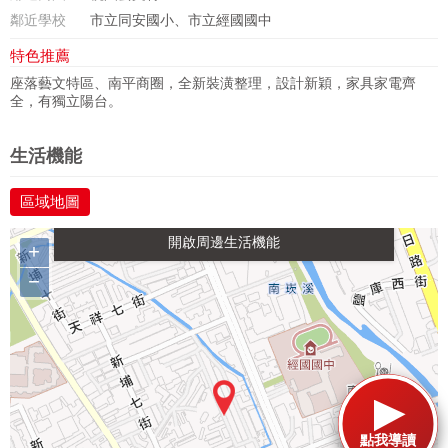
鄰近學校
市立同安國小、市立經國國中
特色推薦
座落藝文特區、南平商圈，全新裝潢整理，設計新穎，家具家電齊
全，有獨立陽台。
政府金融
學校
醫療
休閒
生活機能
區域地圖
生活購物
餐飲
交通
+
−
點我導讀