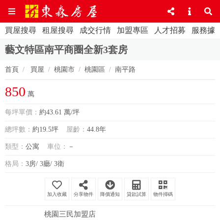
買屋搜尋
租屋搜尋
成交行情
加盟專區
人才招募
服務據
藝文特區南平商圈全新3套房
首頁
買屋
桃園市
桃園區
南平路
850
萬
每坪單價：
約43.61 萬/坪
總坪數：
約19.5坪
屋齡：
44.8年
類型：
公寓
車位：
－
格局：
3房/ 3廳/ 3衛
分享物件
降價通知
貸款試算
物件掃碼
桃園三民加盟店