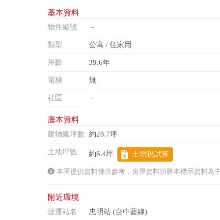
基本資料
物件編號
－
類型
公寓 / 住家用
屋齡
39.6年
電梯
無
社區
－
謄本資料
建物總坪數
約28.7坪
土地坪數
約6.4坪
土增稅試算
本區提供資料僅供參考，房屋資料須謄本標示資料為
附近環境
捷運站名
忠明站 (台中藍線)