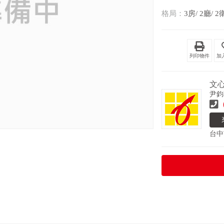
格局：
3房/ 2廳/ 2
列印物件
文
尹鈞
台中