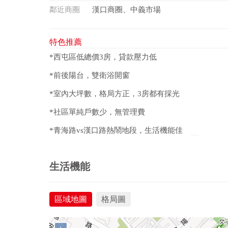
鄰近商圈
漢口商圈、中義市場
特色推薦
*西屯區低總價3房，貸款壓力低
*前後陽台，雙衛浴開窗
*室內大坪數，格局方正，3房都有採光
*社區單純戶數少，無管理費
*青海路vs漢口路熱鬧地段，生活機能佳
生活機能
區域地圖
格局圖