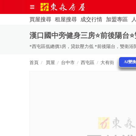
買屋搜尋
租屋搜尋
成交行情
加盟專區
漢口國中旁健身三房⭐前後陽台⭐
*西屯區低總價3房，貸款壓力低 *前後陽台，雙衛浴
AI變
首頁
買屋
台中市
西屯區
大有街