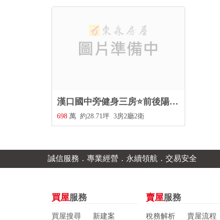
漢口國中旁健身三房⭐前後陽台⭐雙衛浴開窗⭐大採光通風
698
萬
約28.71坪
3房2廳2衛
誠信服務．專業經營．永續領航．交易安全
買屋
服務
賣屋
服務
買屋搜尋
新建案
稅務解析
賣屋流程