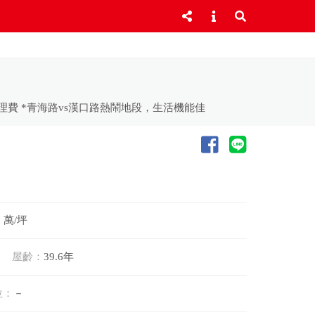
理費 *青海路vs漢口路熱鬧地段，生活機能佳
1 萬/坪
屋齡：
39.6年
位：
－