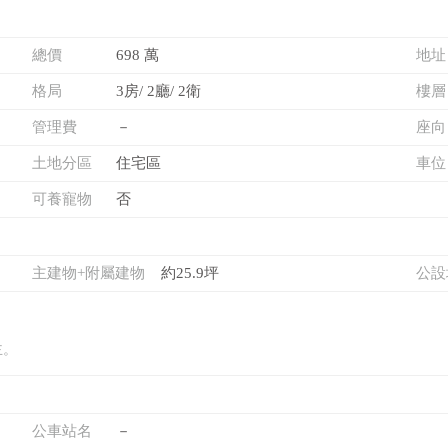
總價
698 萬
地址
格局
3房/ 2廳/ 2衛
樓層
管理費
－
座向
土地分區
住宅區
車位
可養寵物
否
主建物+附屬建物
約25.9坪
公設
主。
公車站名
－