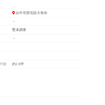
台中市西屯區大有街
－
暫未調查
－
坪數
約2.9坪