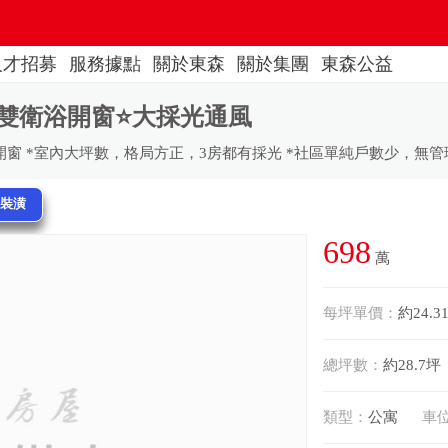
人才招募
服務據點
關於東森
關於集團
東森公益
雙衛浴開窗⭐大採光通風
開窗 *室內大坪數，格局方正，3房都有採光 *社區單純戶數少，無管
換裝潢
698
萬
每坪單價：
約24.3
總坪數：
約28.7坪
類型：
公寓
車