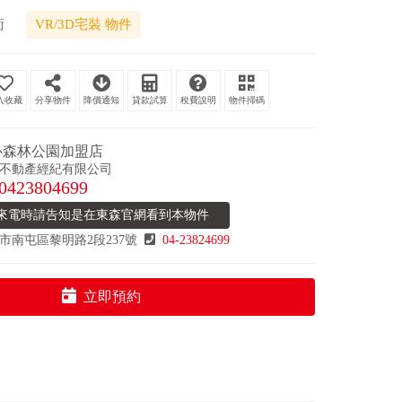
衛
VR/3D宅裝 物件
分享物件
降價通知
貸款試算
稅費說明
物件掃碼
心森林公園加盟店
不動產經紀有限公司
0423804699
來電時請告知是在東森官網看到本物件
市南屯區黎明路2段237號
04-23824699
立即預約