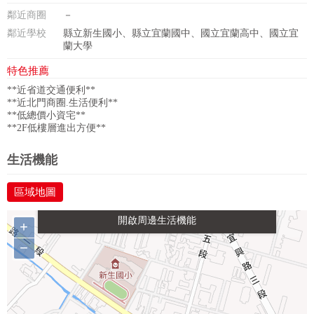
鄰近商圈
－
鄰近學校
縣立新生國小、縣立宜蘭國中、國立宜蘭高中、國立宜
蘭大學
特色推薦
**近省道交通便利**
**近北門商圈.生活便利**
**低總價小資宅**
**2F低樓層進出方便**
政府金融
學校
醫療
休閒
生活機能
區域地圖
生活購物
餐飲
交通
+
−