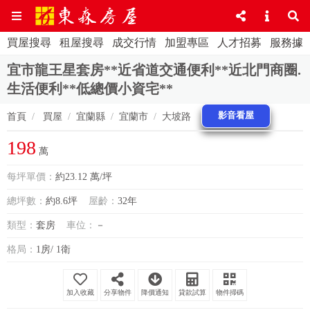
買屋搜尋
租屋搜尋
成交行情
加盟專區
人才招募
服務據
宜市龍王星套房**近省道交通便利**近北門商圈.
生活便利**低總價小資宅**
影音看屋
首頁
買屋
宜蘭縣
宜蘭市
大坡路
198
萬
每坪單價：
約23.12 萬/坪
總坪數：
約8.6坪
屋齡：
32年
類型：
套房
車位：
－
格局：
1房/ 1衛
分享物件
降價通知
貸款試算
物件掃碼