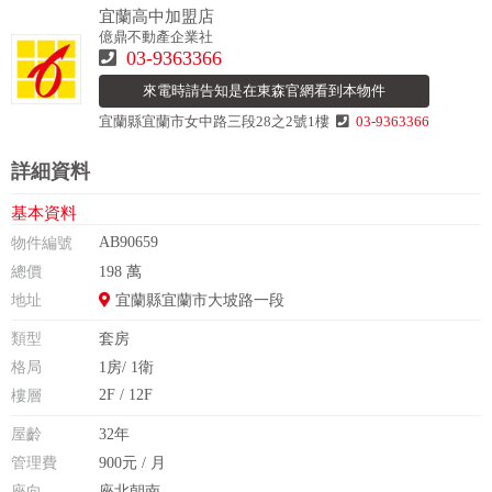
宜蘭高中加盟店
億鼎不動產企業社
03-9363366
來電時請告知是在東森官網看到本物件
宜蘭縣宜蘭市女中路三段28之2號1樓
03-9363366
詳細資料
基本資料
AB90659
物件編號
總價
198 萬
地址
宜蘭縣宜蘭市大坡路一段
類型
套房
格局
1房/ 1衛
2F / 12F
樓層
屋齡
32年
管理費
900元 / 月
座向
座北朝南