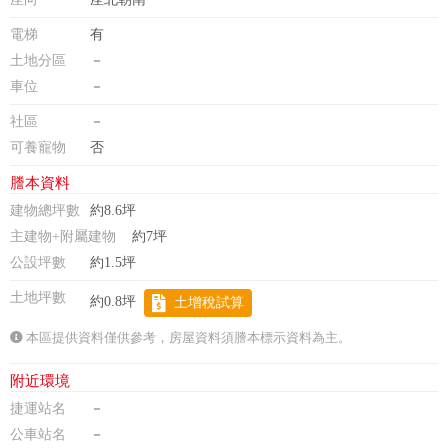
電梯
有
土地分區
－
車位
－
社區
－
可養寵物
否
謄本資料
建物總坪數
約8.6坪
主建物+附屬建物
約7坪
公設坪數
約1.5坪
土地坪數
約0.8坪
土增稅試算
本區提供資料僅供參考，房屋資料須謄本標示資料為主。
附近環境
捷運站名
－
公車站名
－