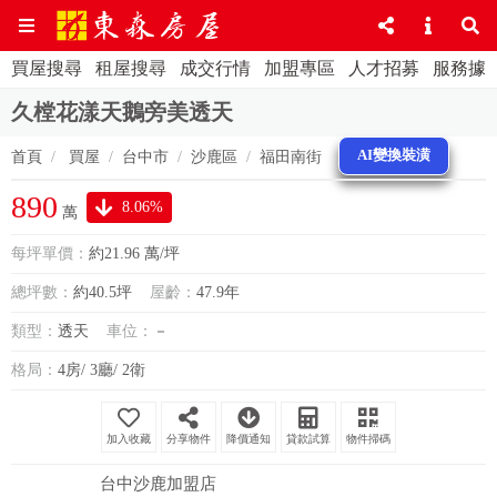
買屋搜尋
租屋搜尋
成交行情
加盟專區
人才招募
服務據
久樘花漾天鵝旁美透天
AI變換裝潢
首頁
買屋
台中市
沙鹿區
福田南街
890
8.06%
萬
每坪單價：
約21.96 萬/坪
總坪數：
約40.5坪
屋齡：
47.9年
類型：
透天
車位：
－
格局：
4房/ 3廳/ 2衛
分享物件
降價通知
貸款試算
物件掃碼
台中沙鹿加盟店