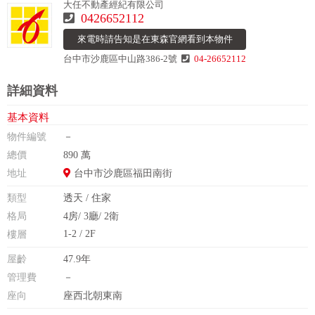
大任不動產經紀有限公司
0426652112
來電時請告知是在東森官網看到本物件
台中市沙鹿區中山路386-2號
04-26652112
詳細資料
基本資料
物件編號
－
總價
890 萬
地址
台中市沙鹿區福田南街
類型
透天 / 住家
格局
4房/ 3廳/ 2衛
1-2 / 2F
樓層
屋齡
47.9年
管理費
－
座向
座西北朝東南