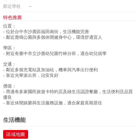
鄰近學校
－
特色推薦
位置：
- 位於台中市沙鹿區福田南街，生活機能完善
- 鄰近鹿鳴公園與多個休閒健身中心，環境舒適宜人
學區：
- 附近有臺中市立沙鹿幼兒園竹林分班，適合幼兒就學
交通：
- 鄰近多個充電站及加油站，機車與汽車出行便利
- 靠近光華派出所，治安良好
價值：
- 周邊有多家國民旅遊卡特約店及綠生活認證餐廳，生活便利且品質
優良
- 靠近休閒娛樂與生活服務設施，適合家庭長期居住
政府金融
學校
醫療
休閒
生活機能
區域地圖
生活購物
餐飲
交通