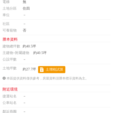
電梯
無
土地分區
住四
車位
－
社區
－
可養寵物
否
謄本資料
建物總坪數
約40.5坪
主建物+附屬建物
約40.5坪
公設坪數
－
土地坪數
約27.7坪
土增稅試算
本區提供資料僅供參考，房屋資料須謄本標示資料為主。
附近環境
捷運站名
－
公車站名
－
鄰近商圈
－